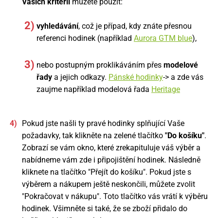
Vašich kritérií
můžete použít:
vyhledávání
, což je případ, kdy znáte přesnou
referenci hodinek (například
Aurora GTM blue
),
nebo postupným proklikáváním přes
modelové
řady
a jejich odkazy.
Pánské hodinky
-> a zde vás
zaujme například modelová řada
Heritage
Pokud jste našli ty pravé hodinky splňující Vaše
požadavky, tak klikněte na zelené tlačítko
"Do košíku"
.
Zobrazí se vám okno, které zrekapituluje váš výběr a
nabídneme vám zde i připojištění hodinek. Následně
kliknete na tlačítko "Přejít do košíku". Pokud jste s
výběrem a nákupem ještě neskončili, můžete zvolit
"Pokračovat v nákupu". Toto tlačítko vás vrátí k výběru
hodinek. Všimněte si také, že se zboží přidalo do