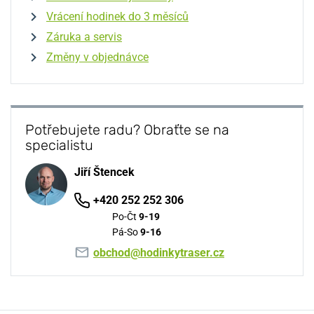
Vrácení hodinek do 3 měsíců
Záruka a servis
Změny v objednávce
Potřebujete radu? Obraťte se na
specialistu
Jiří Štencek
+420 252 252 306
Po-Čt
9-19
Pá-So
9-16
obchod@hodinkytraser.cz