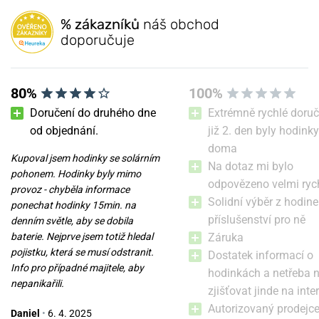
% zákazníků
náš obchod
doporučuje
80%
100%
Doručení do druhého dne
Extrémně rychlé doruč
od objednání.
již 2. den byly hodinky
doma
Kupoval jsem hodinky se solárním
Na dotaz mi bylo
pohonem. Hodinky byly mimo
odpovězeno velmi ryc
provoz - chyběla informace
Solidní výběr z hodine
ponechat hodinky 15min. na
příslušenství pro ně
denním světle, aby se dobila
baterie. Nejprve jsem totiž hledal
Záruka
pojistku, která se musí odstranit.
Dostatek informací o
Info pro případné majitele, aby
hodinkách a netřeba 
nepanikařili.
zjišťovat jinde na inte
Autorizovaný prodejc
Daniel
•
6. 4. 2025