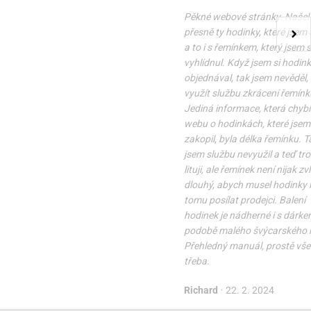
Pěkné webové stránky. Našel
přesně ty hodinky, které jsem 
a to i s řemínkem, který jsem s
vyhlídnul. Když jsem si hodin
objednával, tak jsem nevěděl,
využít službu zkrácení řemínk
Jediná informace, která chybí
webu o hodinkách, které jsem 
zakopil, byla délka řemínku. T
jsem službu nevyužil a teď tr
lituji, ale řemínek není nijak zv
dlouhý, abych musel hodinky k
tomu posílat prodejci. Balení
hodinek je nádherné i s dárke
podobě malého švýcarského 
Přehledný manuál, prostě vše 
třeba.
Richard
•
22. 2. 2024