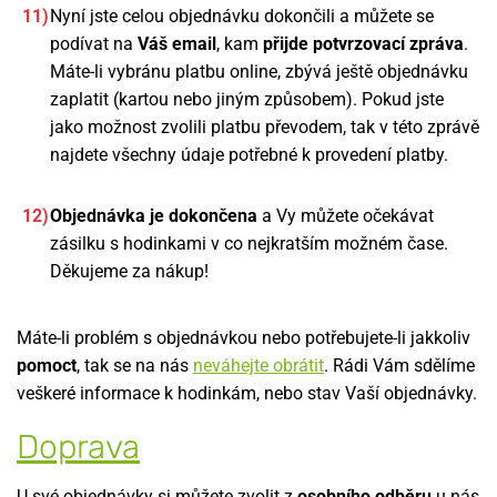
Nyní jste celou objednávku dokončili a můžete se
podívat na
Váš email
, kam
přijde potvrzovací zpráva
.
Máte-li vybránu platbu online, zbývá ještě objednávku
zaplatit (kartou nebo jiným způsobem). Pokud jste
jako možnost zvolili platbu převodem, tak v této zprávě
najdete všechny údaje potřebné k provedení platby.
Objednávka je dokončena
a Vy můžete očekávat
zásilku s hodinkami v co nejkratším možném čase.
Děkujeme za nákup!
Máte-li problém s objednávkou nebo potřebujete-li jakkoliv
pomoct
, tak se na nás
neváhejte obrátit
. Rádi Vám sdělíme
veškeré informace k hodinkám, nebo stav Vaší objednávky.
Doprava
U své objednávky si můžete zvolit z
osobního odběru
u nás