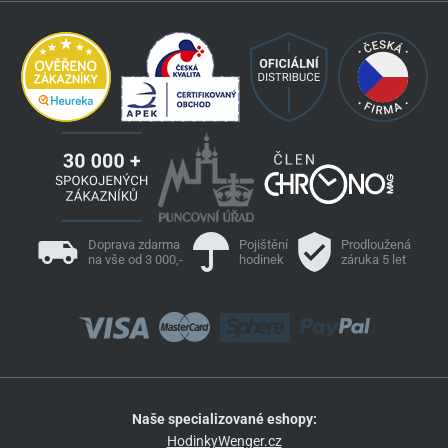
Doprava zdarma
Pojištění
Prodloužená
na vše od 3 000,-
hodinek
záruka 5 let
Naše specializované eshopy:
HodinkyWenger.cz