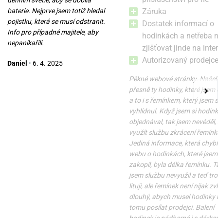
denním světle, aby se dobila
baterie. Nejprve jsem totiž hledal
Záruka
pojistku, která se musí odstranit.
Dostatek informací o
Info pro případné majitele, aby
hodinkách a netřeba 
nepanikařili.
zjišťovat jinde na inte
Autorizovaný prodejc
Daniel
•
6. 4. 2025
Pěkné webové stránky. Našel
přesně ty hodinky, které jsem 
a to i s řemínkem, který jsem s
vyhlídnul. Když jsem si hodin
objednával, tak jsem nevěděl,
využít službu zkrácení řemínk
Jediná informace, která chybí
webu o hodinkách, které jsem 
zakopil, byla délka řemínku. T
jsem službu nevyužil a teď tr
lituji, ale řemínek není nijak zv
dlouhý, abych musel hodinky k
tomu posílat prodejci. Balení