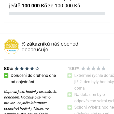
ještě
100 000 Kč
ze 100 000 Kč
% zákazníků
náš obchod
doporučuje
80%
100%
Doručení do druhého dne
Extrémně rychlé doruč
od objednání.
již 2. den byly hodinky
doma
Kupoval jsem hodinky se solárním
Na dotaz mi bylo
pohonem. Hodinky byly mimo
odpovězeno velmi ryc
provoz - chyběla informace
Solidní výběr z hodine
ponechat hodinky 15min. na
příslušenství pro ně