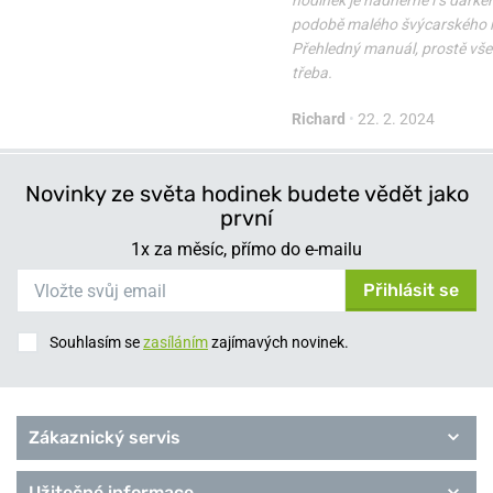
hodinek je nádherné i s dárke
podobě malého švýcarského 
Přehledný manuál, prostě vše 
třeba.
Richard
•
22. 2. 2024
Novinky ze světa hodinek budete vědět jako
první
1x za měsíc, přímo do e-mailu
Přihlásit se
Souhlasím se
zasíláním
zajímavých novinek.
Zákaznický servis
Užitečné informace