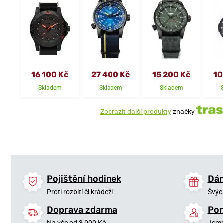
16 100 Kč
27 400 Kč
15 200 Kč
10
Skladem
Skladem
Skladem
Zobrazit další produkty
značky
Pojištění hodinek
Dár
Proti rozbití či krádeži
Švýc
Doprava zdarma
Por
Na vše od 3 000 Kč
Jsme