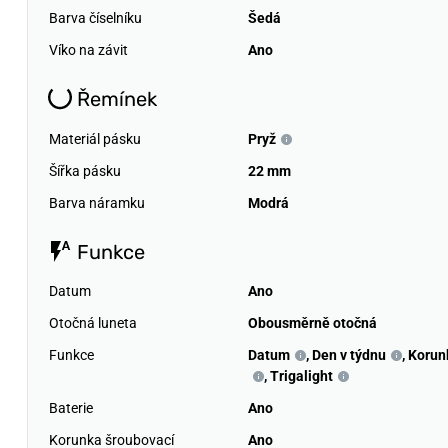
Barva číselníku
Šedá
Víko na závit
Ano
Řemínek
Materiál pásku
Pryž
Šířka pásku
22 mm
Barva náramku
Modrá
Funkce
Datum
Ano
Otočná luneta
Obousměrně otočná
Funkce
Datum
,
Den v týdnu
,
Korun
,
Trigalight
Baterie
Ano
Korunka šroubovací
Ano