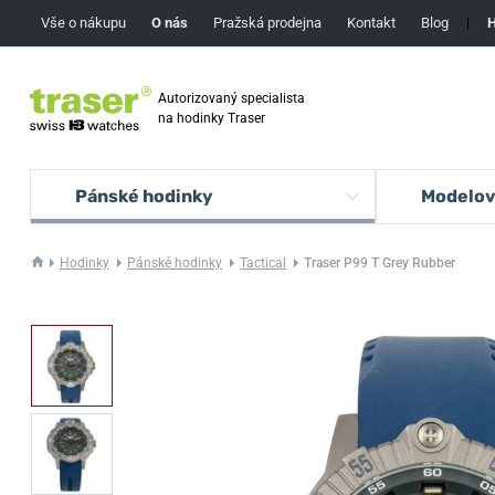
Vše o nákupu
O nás
Pražská prodejna
Kontakt
Blog
|
H
Autorizovaný specialista
na hodinky Traser
Pánské hodinky
Modelov
Hodinky
Pánské hodinky
Tactical
Traser P99 T Grey Rubber