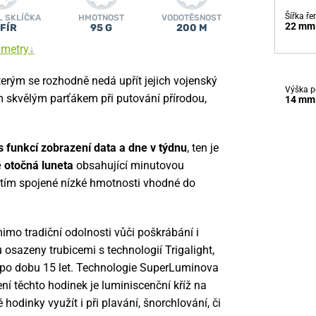
Šířka ř
L SKLÍČKA
HMOTNOST
VODOTĚSNOST
22 mm
FÍR
95 G
200 M
ametry
↓
terým se rozhodně nedá upřít jejich vojenský
Výška p
 skvělým parťákem při putování přírodou,
14 mm
funkcí zobrazení data a dne v týdnu
, ten je
otočná luneta
obsahující minutovou
s tím spojené nízké hmotnosti vhodné do
imo tradiční odolnosti vůči poškrábání i
 osazeny trubicemi s technologií Trigalight,
až po dobu 15 let. Technologie SuperLuminova
í těchto hodinek je luminiscenční kříž na
hodinky využít i při plavání, šnorchlování, či