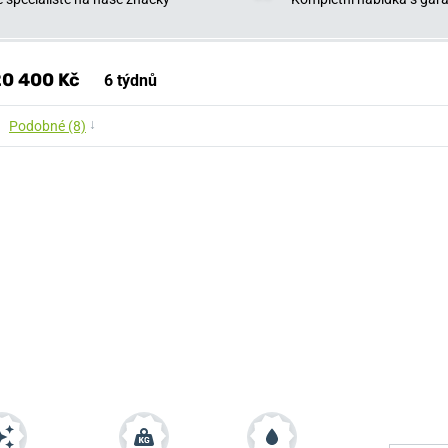
0 400 Kč
6 týdnů
↓
Podobné (8)