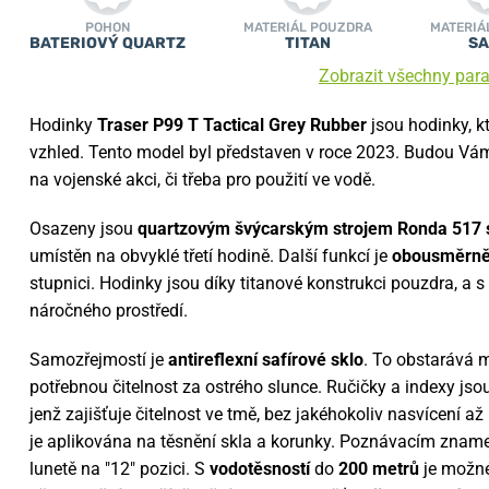
POHON
MATERIÁL POUZDRA
MATERIÁ
BATERIOVÝ QUARTZ
TITAN
SA
Zobrazit všechny par
Hodinky
Traser P99 T Tactical Grey Rubber
jsou hodinky, k
vzhled. Tento model byl představen v roce 2023. Budou Vám
na vojenské akci, či třeba pro použití ve vodě.
Osazeny jsou
quartzovým švýcarským strojem Ronda 517 s 
umístěn na obvyklé třetí hodině. Další funkcí je
obousměrně 
stupnici. Hodinky jsou díky titanové konstrukci pouzdra, a 
náročného prostředí.
Samozřejmostí je
antireflexní safírové sklo
. To obstarává m
potřebnou čitelnost za ostrého slunce. Ručičky a indexy jsou
jenž zajišťuje čitelnost ve tmě, bez jakéhokoliv nasvícení 
je aplikována na těsnění skla a korunky. Poznávacím znamen
lunetě na "12" pozici. S
vodotěsností
do
200
metrů
je možné 