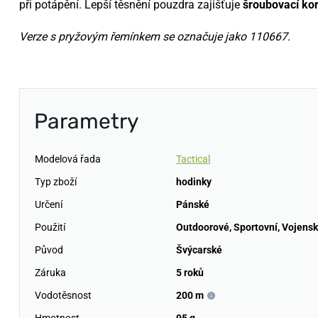
při potápění. Lepší těsnění pouzdra zajišťuje
šroubovací ko
Verze s pryžovým řemínkem se označuje jako 110667.
Parametry
Modelová řada
Tactical
Typ zboží
hodinky
Určení
Pánské
Použití
Outdoorové
,
Sportovní
,
Vojens
Původ
Švýcarské
Záruka
5 roků
Vodotěsnost
200 m