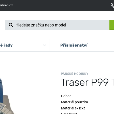
elveti.cz
é řady
Příslušenství
PÁNSKÉ HODINKY
Traser P99 
Pohon
Materiál pouzdra
Materiál sklíčka