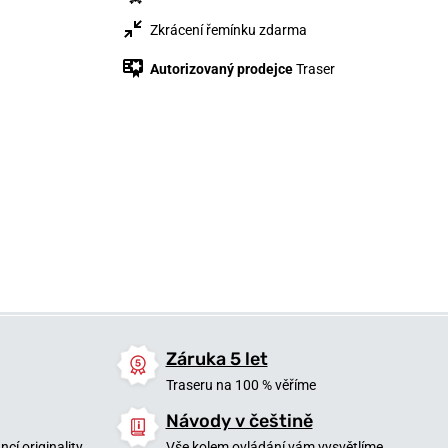
Zkrácení řemínku zdarma
Autorizovaný prodejce
Traser
27 600 Kč
16 500 Kč
16 500 Kč
Skladem
Skladem
Skladem
Záruka 5 let
Traseru na 100 % věříme
Návody v češtině
cí originality
Vše kolem ovládání vám vysvětlíme