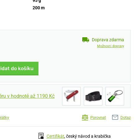
95 g
200 m
Doprava zdarma
Možnosti dopravy
idat do košíku
ěru v hodnotě až 1190 Kč
plátky
Porovnat
Dotaz
Certifikát
, český návod a krabička