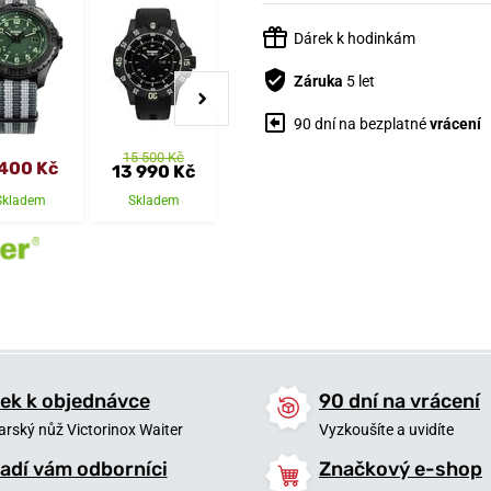
Dárek k hodinkám
Záruka
5 let
90 dní na bezplatné
vrácení
15 500 Kč
 400 Kč
24 500 Kč
27 400 Kč
13 990 Kč
Skladem
Skladem
Skladem
Skladem
ek k objednávce
90 dní na vrácení
arský nůž Victorinox Waiter
Vyzkoušíte a uvidíte
adí vám odborníci
Značkový e-shop