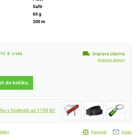
Safír
65 g
200 m
10. 8. u vás
Doprava zdarma
Možnosti dopravy
at do košíku
ěru v hodnotě až 1190 Kč
plátky
Porovnat
Dotaz