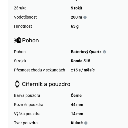
Záruka
5 roků
Vodotěsnost
200 m
Hmotnost
65 g
Pohon
Pohon
Bateriový Quartz
Strojek
Ronda 515
Přesnost chodu v sekundách
±15 s / měsíc
Ciferník a pouzdro
Barva pouzdra
Černé
Rozměr pouzdra
44 mm
Výška pouzdra
14 mm
Tvar pouzdra
Kulaté