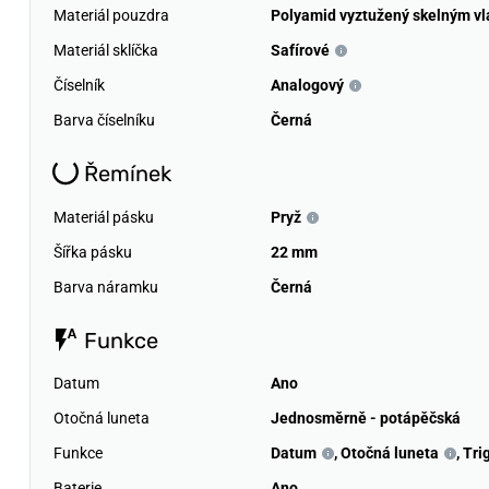
Materiál pouzdra
Polyamid vyztužený skelným v
Materiál sklíčka
Safírové
Číselník
Analogový
Barva číselníku
Černá
Řemínek
Materiál pásku
Pryž
Šířka pásku
22 mm
Barva náramku
Černá
Funkce
Datum
Ano
Otočná luneta
Jednosměrně - potápěčská
Funkce
Datum
,
Otočná luneta
,
Tri
Baterie
Ano