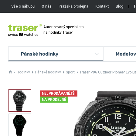
Vše o nákupu
O nás
Pražská prodejna
Kontakt
Blog
|
H
Autorizovaný specialista
na hodinky Traser
Pánské hodinky
Modelov
Hodinky
Pánské hodinky
Sport
Traser P96 Outdoor Pioneer Evolut
NEJPRODÁVANĚJŠÍ
NA PRODEJNĚ