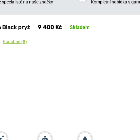
 specialisté na naše značky
Kompletní nabídka s garan
 Black pryž
9 400 Kč
Skladem
↓
Podobné (8)