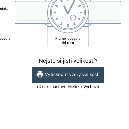
emínku
ouzdra
Průměr pouzdra
44 mm
Nejste si jisti velikostí?
Vytisknout vzory velikostí
(U tisku nastavte Měřítko: Výchozí)