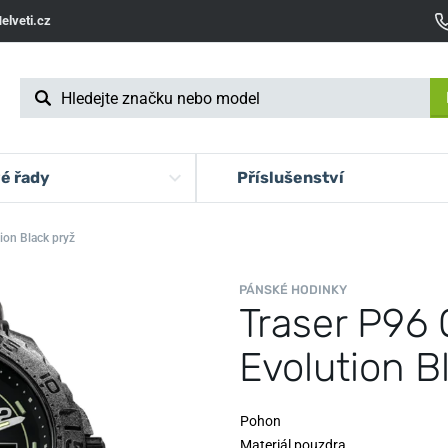
elveti.cz
é řady
Příslušenství
ion Black pryž
PÁNSKÉ HODINKY
Traser P96 
Evolution B
Pohon
Materiál pouzdra