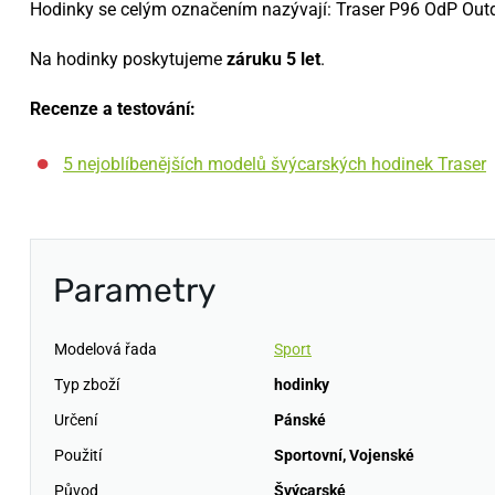
Hodinky se celým označením nazývají: Traser P96 OdP Outd
Na hodinky poskytujeme
záruku 5 let
.
Recenze a testování:
5 nejoblíbenějších modelů švýcarských hodinek Traser
Parametry
Modelová řada
Sport
Typ zboží
hodinky
Určení
Pánské
Použití
Sportovní
,
Vojenské
Původ
Švýcarské