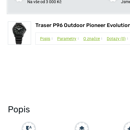
Na vše od 3 000 Kč
Jsme
Traser P96 Outdoor Pioneer Evolution
↓
↓
↓
↓
Popis
Parametry
O značce
Dotazy (0)
Popis