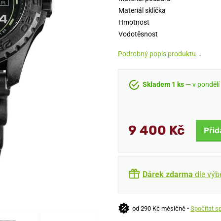
Materiál sklíčka
Hmotnost
Vodotěsnost
Podrobný popis produktu
↓
Skladem 1 ks
— v pondělí 
9 400 Kč
Přid
Dárek zdarma
dle výb
od 290 Kč měsíčně •
Spočítat s