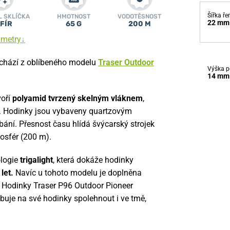
Šířka ř
L SKLÍČKA
HMOTNOST
VODOTĚSNOST
22 mm
FÍR
65 G
200 M
ametry
↓
chází z oblíbeného modelu
Traser Outdoor
Výška p
14 mm
voří
polyamid tvrzený skelným vláknem
,
ů. Hodinky jsou vybaveny quartzovým
ábání. Přesnost času hlídá švýcarský strojek
osfér (200 m).
ologie
trigalight
, která dokáže hodinky
let.
Navíc u tohoto modelu je doplněna
. Hodinky Traser P96 Outdoor Pioneer
ebuje na své hodinky spolehnout i ve tmě,