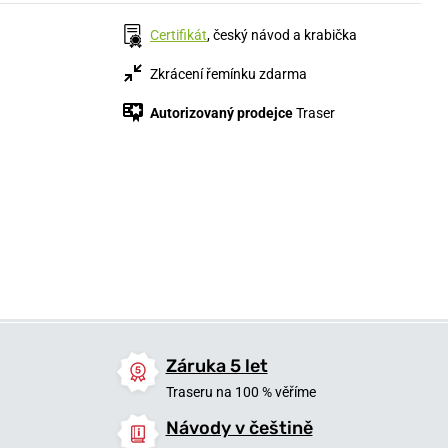
Certifikát
, český návod a krabička
Zkrácení řemínku zdarma
Autorizovaný prodejce
Traser
14 900 Kč
1 340 Kč
16 500 Kč
10 430 Kč
Skladem
Skladem
Skladem
Záruka 5 let
Traseru na 100 % věříme
Návody v češtině