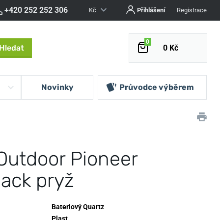
+420 252 252 306
Kč
Přihlášení
Registrace
0
Hledat
0 Kč
Novinky
Průvodce výběrem
Outdoor Pioneer
lack pryž
Bateriový Quartz
Plast