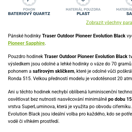
POHON
MATERIÁL POUZDRA
MATERIÁ
BATERIOVÝ QUARTZ
PLAST
SA
Zobrazit všechny par
Pánské hodinky
Traser Outdoor Pioneer Evolution Black
vy
Pioneer Sapphire
.
Pouzdro hodinek
Traser Outdoor Pioneer Evolution Black
t
výsledkem jsou odolné a lehké hodinky o váze do 70 gram
pohonem a
safírovým sklíčkem
, které je odolné vůči poškr
Ronda 515. Velkou předností modelu je vodotěsnost 20 atm
Ani u těchto hodinek nechybí oblíbená luminiscenční techn
osvětlovat bez nutnosti nasvěcování minimálně
po dobu 15 
vrstva SuperLuminova, která je využita po obvodu ciferníku
Evolution Black jsou ideální volba pro každého, kdo se potř
vodě či vlhkém prostředí.