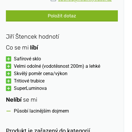
Položit dotaz
Jiří Štencek hodnotí
Co se mi
líbí
Safírové sklo
Velmi odolné (vodotěsnost 200m) a lehké
Skvělý poměr cena/výkon
Tritiové trubice
SuperLuminova
Nelíbí
se mi
Působí lacinějším dojmem
Produkt je zařazený do kategorií