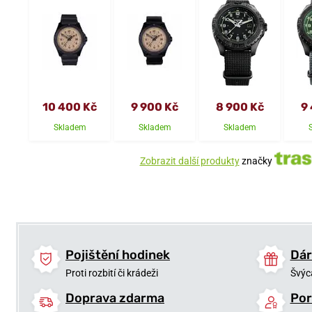
10 400 Kč
9 900 Kč
8 900 Kč
9
Skladem
Skladem
Skladem
Zobrazit další produkty
značky
Pojištění hodinek
Dár
Proti rozbití či krádeži
Švýc
Doprava zdarma
Por