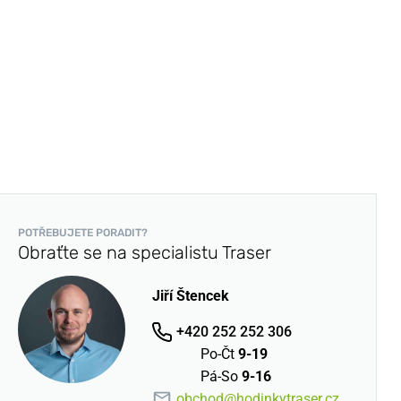
POTŘEBUJETE PORADIT?
Obraťte se na specialistu Traser
Jiří Štencek
+420 252 252 306
Po-Čt
9-19
Pá-So
9-16
obchod@hodinkytraser.cz