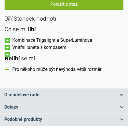
Položit dotaz
Jiří Štencek hodnotí
Co se mi
líbí
Kombinace Trigalight a SuperLuminova
Vnitřní luneta s kompasem
Nelíbí
se mi
Pro někoho může být nevýhoda větší rozměr
O modelové řadě
Řada Traser Tactical (dříve známá jako Traser Military) potěší
Dotazy
zejména milovníky vojenských hodinek. Obsahuje totiž hned dvoje
velmi oblíbené vojenské hodinky - Traser Special Force a Traser P
Podobné produkty
6600 Type 6 MIL-G, které si nyní mohou dopřát i nevojáci. Všechny
Máte otázku? Zanechte nám komentář