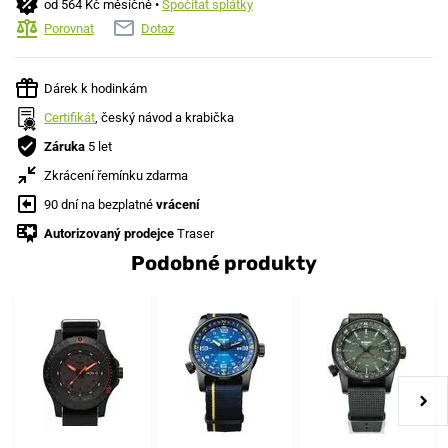
od 564 Kč měsíčně •
Spočítat splátky
Porovnat
Dotaz
Dárek k hodinkám
Certifikát
, český návod a krabička
Záruka
5 let
Zkrácení řemínku zdarma
90 dní na bezplatné
vrácení
Autorizovaný prodejce
Traser
Podobné produkty