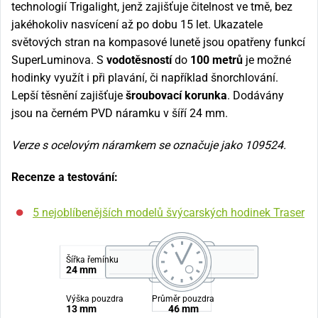
technologií Trigalight, jenž zajišťuje čitelnost ve tmě, bez
jakéhokoliv nasvícení až po dobu 15 let. Ukazatele
světových stran na kompasové lunetě jsou opatřeny funkcí
SuperLuminova. S
vodotěsností
do
100
metrů
je možné
hodinky využít i při plavání, či například šnorchlování.
Lepší těsnění zajišťuje
šroubovací korunka
. Dodávány
jsou na černém PVD náramku v šíří 24 mm.
Verze s ocelovým náramkem se označuje jako 109524.
Recenze a testování:
5 nejoblíbenějších modelů švýcarských hodinek Traser
Šířka řemínku
24 mm
Výška pouzdra
Průměr pouzdra
13 mm
46 mm