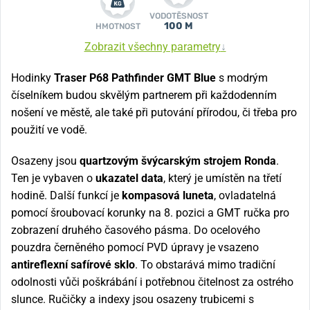
VODOTĚSNOST
100 M
HMOTNOST
Zobrazit všechny parametry
↓
Hodinky
Traser P68 Pathfinder GMT Blue
s modrým
číselníkem budou skvělým partnerem při každodenním
nošení ve městě, ale také při putování přírodou, či třeba pro
použití ve vodě.
Osazeny jsou
quartzovým švýcarským strojem Ronda
.
Ten je vybaven o
ukazatel data
, který je umístěn na třetí
hodině. Další funkcí je
kompasová luneta
, ovladatelná
pomocí šroubovací korunky na 8. pozici a GMT ručka pro
zobrazení druhého časového pásma. Do ocelového
pouzdra černěného pomocí PVD úpravy je vsazeno
antireflexní safírové sklo
. To obstarává mimo tradiční
odolnosti vůči poškrábání i potřebnou čitelnost za ostrého
slunce. Ručičky a indexy jsou osazeny trubicemi s