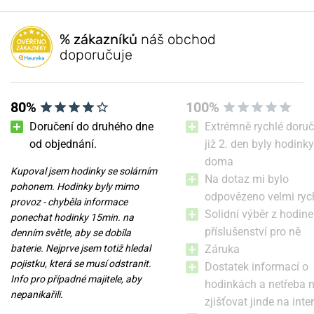
modely jsou díky vyztuženému plastovému pouzdru velmi lehké, ale
NEJPRODÁVANĚJŠÍ
NEJPRODÁVANĚJŠÍ
NA PRODEJNĚ
NA PRODEJNĚ
zároveň vodotěsné, odolné a nárazuvzdorné. Řada obsahuje také
Přidat dotaz
modely s chronografem a safírovým sklíčkem.
% zákazníků
náš obchod
doporučuje
Populární modelové řady Traser
80%
100%
Doručení do druhého dne
Extrémně rychlé doruč
od objednání.
již 2. den byly hodinky
doma
Kupoval jsem hodinky se solárním
Traser P6600 Red Combat
Traser P68 Pathfinder
Na dotaz mi bylo
pohonem. Hodinky byly mimo
nato
Automatic Blue Nato
odpovězeno velmi ryc
provoz - chyběla informace
Solidní výběr z hodine
ponechat hodinky 15min. na
v úterý 11. 8. u vás
v úterý 11. 8. u vás
Skladem
Skladem
příslušenství pro ně
denním světle, aby se dobila
16 100 Kč
27 400 Kč
baterie. Nejprve jsem totiž hledal
Záruka
pojistku, která se musí odstranit.
Dostatek informací o
Info pro případné majitele, aby
hodinkách a netřeba 
nepanikařili.
zjišťovat jinde na inte