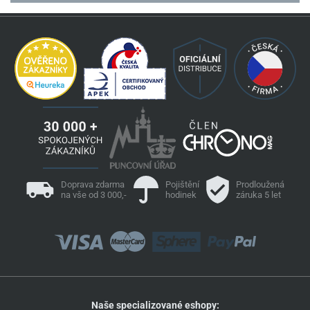
Doprava zdarma
Pojištění
Prodloužená
na vše od 3 000,-
hodinek
záruka 5 let
Naše specializované eshopy: