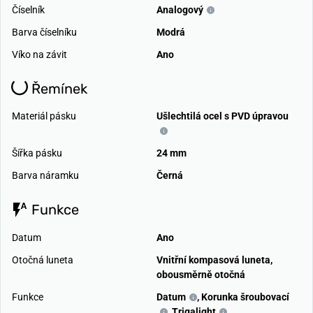
Číselník
Analogový
Barva číselníku
Modrá
Víko na závit
Ano
Řemínek
Materiál pásku
Ušlechtilá ocel s PVD úpravou
Šířka pásku
24 mm
Barva náramku
Černá
Funkce
Datum
Ano
Otočná luneta
Vnitřní kompasová luneta,
obousměrně otočná
Funkce
Datum
,
Korunka šroubovací
,
Trigalight