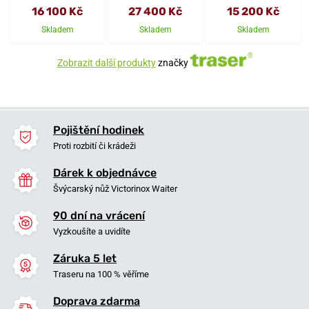
16 100 Kč
27 400 Kč
15 200 Kč
Skladem
Skladem
Skladem
Zobrazit další produkty
značky
Pojištění hodinek
Proti rozbití či krádeži
Dárek k objednávce
Švýcarský nůž Victorinox Waiter
90 dní na vrácení
Vyzkoušíte a uvidíte
Záruka 5 let
Traseru na 100 % věříme
Doprava zdarma