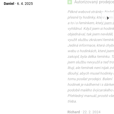
Autorizovaný prodejc
Daniel
•
6. 4. 2025
Pěkné webové stránky. Našel
přesně ty hodinky, které jsem 
a to i s řemínkem, který jsem s
vyhlídnul. Když jsem si hodin
objednával, tak jsem nevěděl,
využít službu zkrácení řemínk
Jediná informace, která chybí
webu o hodinkách, které jsem 
zakopil, byla délka řemínku. T
jsem službu nevyužil a teď tr
lituji, ale řemínek není nijak zv
dlouhý, abych musel hodinky k
tomu posílat prodejci. Balení
hodinek je nádherné i s dárke
podobě malého švýcarského 
Přehledný manuál, prostě vše 
třeba.
Richard
•
22. 2. 2024