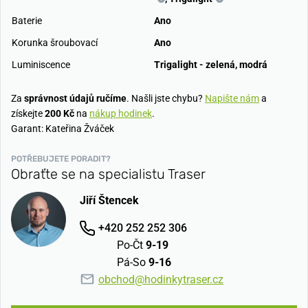
Baterie
Ano
Korunka šroubovací
Ano
Luminiscence
Trigalight - zelená, modrá
Za
správnost údajů ručíme
. Našli jste chybu?
Napište nám
a
získejte
200 Kč
na
nákup hodinek
.
Garant: Kateřina Žváček
POTŘEBUJETE PORADIT?
Obraťte se na specialistu Traser
Jiří Štencek
+420 252 252 306
Po-Čt
9-19
Pá-So
9-16
obchod@hodinkytraser.cz