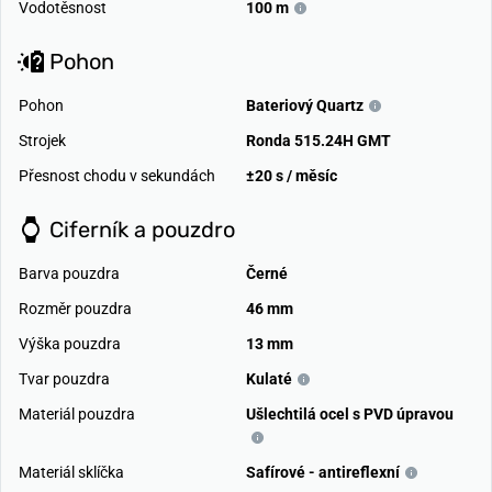
Vodotěsnost
100 m
Pohon
Pohon
Bateriový Quartz
Strojek
Ronda 515.24H GMT
Přesnost chodu v sekundách
±20 s / měsíc
Ciferník a pouzdro
Barva pouzdra
Černé
Rozměr pouzdra
46 mm
Výška pouzdra
13 mm
Tvar pouzdra
Kulaté
Materiál pouzdra
Ušlechtilá ocel s PVD úpravou
Materiál sklíčka
Safírové - antireflexní