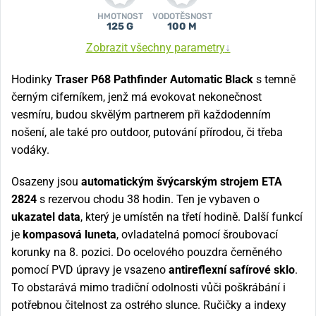
HMOTNOST
VODOTĚSNOST
125 G
100 M
Zobrazit všechny parametry
↓
Hodinky
Traser P68 Pathfinder Automatic Black
s temně
černým ciferníkem, jenž má evokovat nekonečnost
vesmíru, budou skvělým partnerem při každodenním
nošení, ale také pro outdoor, putování přírodou, či třeba
vodáky.
Osazeny jsou
automatickým švýcarským strojem ETA
2824
s rezervou chodu 38 hodin. Ten je vybaven o
ukazatel data
, který je umístěn na třetí hodině. Další funkcí
je
kompasová luneta
, ovladatelná pomocí šroubovací
korunky na 8. pozici. Do ocelového pouzdra černěného
pomocí PVD úpravy je vsazeno
antireflexní safírové sklo
.
To obstarává mimo tradiční odolnosti vůči poškrábání i
potřebnou čitelnost za ostrého slunce. Ručičky a indexy