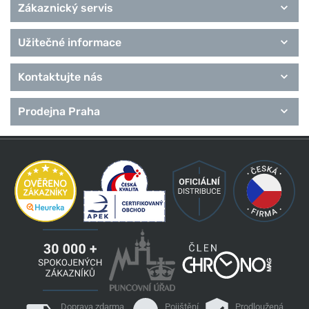
Zákaznický servis
Užitečné informace
Kontaktujte nás
Prodejna Praha
Doprava zdarma
Pojištění
Prodloužená