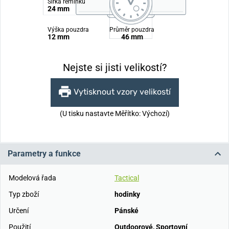
Šířka řemínku
24 mm
Výška pouzdra
Průměr pouzdra
12 mm
46 mm
Nejste si jisti velikostí?
Vytisknout vzory velikostí
(U tisku nastavte Měřítko: Výchozí)
Parametry a funkce
Modelová řada
Tactical
Typ zboží
hodinky
Určení
Pánské
Použití
Outdoorové
,
Sportovní