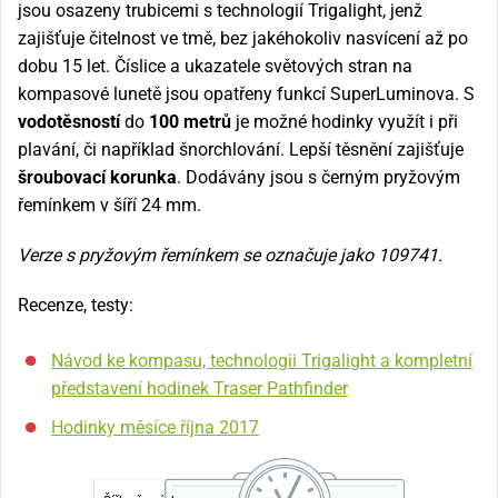
jsou osazeny trubicemi s technologií Trigalight, jenž
zajišťuje čitelnost ve tmě, bez jakéhokoliv nasvícení až po
dobu 15 let. Číslice a ukazatele světových stran na
kompasové lunetě jsou opatřeny funkcí SuperLuminova. S
vodotěsností
do
100
metrů
je možné hodinky využít i při
plavání, či například šnorchlování. Lepší těsnění zajišťuje
šroubovací korunka
. Dodávány jsou s černým pryžovým
řemínkem v šíří 24 mm.
Verze s pryžovým řemínkem se označuje jako 109741.
Recenze, testy:
Návod ke kompasu, technologii Trigalight a kompletní
představení hodinek Traser Pathfinder
Hodinky měsíce října 2017