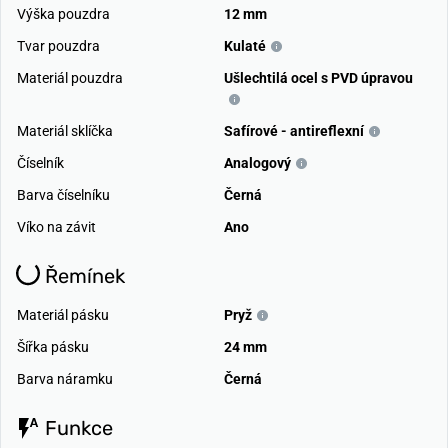
Výška pouzdra
12 mm
Tvar pouzdra
Kulaté
Materiál pouzdra
Ušlechtilá ocel s PVD úpravou
Materiál sklíčka
Safírové - antireflexní
Číselník
Analogový
Barva číselníku
Černá
Víko na závit
Ano
Řemínek
Materiál pásku
Pryž
Šířka pásku
24 mm
Barva náramku
Černá
Funkce