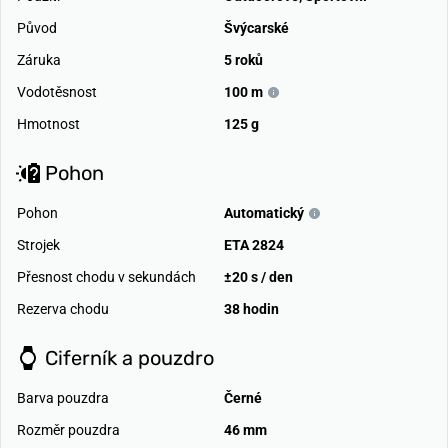
Původ
Švýcarské
Záruka
5 roků
Vodotěsnost
100 m
Hmotnost
125 g
Pohon
Pohon
Automatický
Strojek
ETA 2824
Přesnost chodu v sekundách
±20 s / den
Rezerva chodu
38 hodin
Ciferník a pouzdro
Barva pouzdra
Černé
Rozměr pouzdra
46 mm