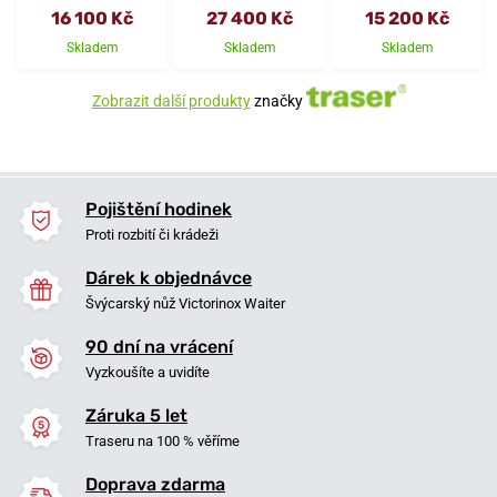
16 100 Kč
27 400 Kč
15 200 Kč
Skladem
Skladem
Skladem
Zobrazit další produkty
značky
Pojištění hodinek
Proti rozbití či krádeži
Dárek k objednávce
Švýcarský nůž Victorinox Waiter
90 dní na vrácení
Vyzkoušíte a uvidíte
Záruka 5 let
Traseru na 100 % věříme
Doprava zdarma