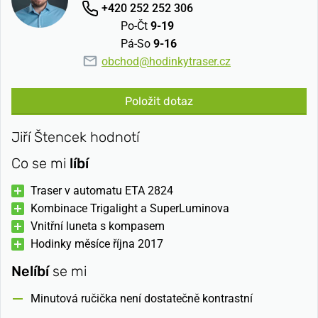
+420 252 252 306
Po-Čt
9-19
Pá-So
9-16
obchod@hodinkytraser.cz
Položit dotaz
Jiří Štencek hodnotí
Co se mi
líbí
Traser v automatu ETA 2824
Kombinace Trigalight a SuperLuminova
Vnitřní luneta s kompasem
Hodinky měsíce října 2017
Nelíbí
se mi
Minutová ručička není dostatečně kontrastní