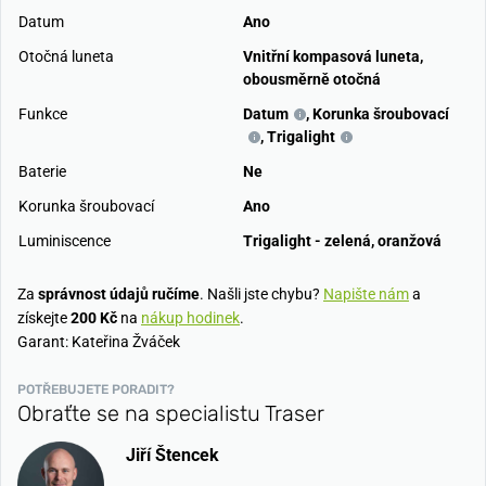
Datum
Ano
Otočná luneta
Vnitřní kompasová luneta,
obousměrně otočná
Funkce
Datum
,
Korunka šroubovací
,
Trigalight
Baterie
Ne
Korunka šroubovací
Ano
Luminiscence
Trigalight - zelená, oranžová
Za
správnost údajů ručíme
. Našli jste chybu?
Napište nám
a
získejte
200 Kč
na
nákup hodinek
.
Garant: Kateřina Žváček
POTŘEBUJETE PORADIT?
Obraťte se na specialistu Traser
Jiří Štencek