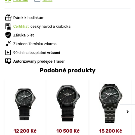
Dárek k hodinkám
Certifikát
, český návod a krabička
Záruka
5 let
Zkrácení řemínku zdarma
90 dní na bezplatné
vrácení
Autorizovaný prodejce
Traser
Podobné produkty
12 200 Kč
10 500 Kč
15 200 Kč