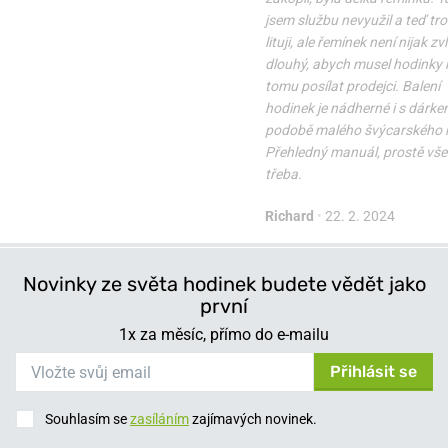
jsem službu nevyužil a teď tr
lituji, ale řemínek není nijak zv
dlouhý, abych musel hodinky k
tomu posílat prodejci. Balení
hodinek je nádherné i s dárke
podobě malého švýcarského 
Přehledný manuál, prostě vše 
třeba.
Richard
•
22. 2. 2024
Novinky ze světa hodinek budete vědět jako
první
1x za měsíc, přímo do e-mailu
Přihlásit se
Souhlasím se
zasíláním
zajímavých novinek.