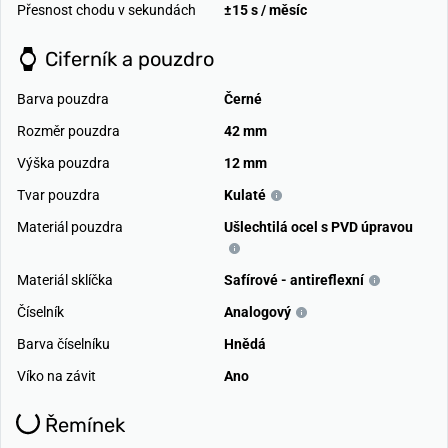
Přesnost chodu v sekundách
±15 s / měsíc
Ciferník a pouzdro
Barva pouzdra
Černé
Rozměr pouzdra
42 mm
Výška pouzdra
12 mm
Tvar pouzdra
Kulaté
Materiál pouzdra
Ušlechtilá ocel s PVD úpravou
Materiál sklíčka
Safírové - antireflexní
Číselník
Analogový
Barva číselníku
Hnědá
Víko na závit
Ano
Řemínek