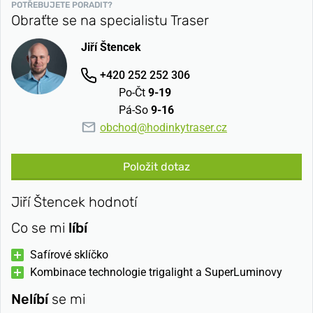
POTŘEBUJETE PORADIT?
Obraťte se na specialistu Traser
Jiří Štencek
+420 252 252 306
Po-Čt
9-19
Pá-So
9-16
obchod@hodinkytraser.cz
Položit dotaz
Jiří Štencek hodnotí
Co se mi
líbí
Safírové sklíčko
Kombinace technologie trigalight a SuperLuminovy
Nelíbí
se mi