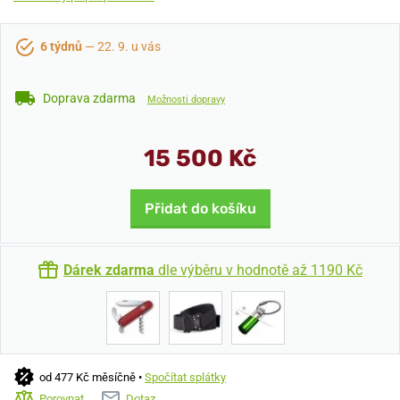
6 týdnů
— 22. 9. u vás
Doprava zdarma
Možnosti dopravy
15 500 Kč
Přidat do košíku
Dárek zdarma
dle výběru v hodnotě až 1190 Kč
od 477 Kč měsíčně •
Spočítat splátky
Porovnat
Dotaz