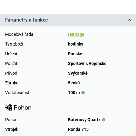
Parametry a funkce
Modelová řada
Heritage
Typ zboží
hodinky
Určení
Pánské
Použití
Sportovní
,
Vojenské
Původ
Švýcarské
Záruka
5 roků
Vodotěsnost
100 m
Pohon
Pohon
Bateriový Quartz
Strojek
Ronda 715