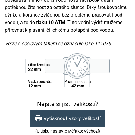
potřebnou čitelnost za ostrého slunce. Díky šroubovacímu
dýnku a korunce zvládnou bez problému pracovat i pod
vodou, a to do
tlaku 10 ATM
. Tuto vodní výdrž můžeme
přirovnat k plavání, či lehkému potápění pod vodou.
Verze s ocelovým tahem se označuje jako 111076.
Šířka řemínku
22 mm
Výška pouzdra
Průměr pouzdra
12 mm
42 mm
Nejste si jisti velikostí?
Vytisknout vzory velikostí
(U tisku nastavte Měřítko: Výchozí)