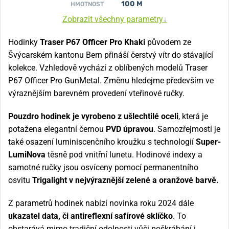
100 M
HMOTNOST
Zobrazit všechny parametry
↓
Hodinky
Traser P67 Officer Pro Khaki
původem ze
Švýcarském kantonu Bern přináší čerstvý vítr do stávající
kolekce. Vzhledově vychází z oblíbených modelů Traser
P67 Officer Pro GunMetal. Změnu hledejme především ve
výraznějším barevném provedení vteřinové ručky.
Pouzdro hodinek je vyrobeno z ušlechtilé oceli
, která je
potažena elegantní černou
PVD úpravou
. Samozřejmostí je
také osazení luminiscenčního kroužku s technologií
Super-
LumiNova
těsně pod vnitřní lunetu. Hodinové indexy a
samotné ručky jsou osvíceny pomocí permanentního
osvitu
Trigalight v nejvýraznější zelené a oranžové barvě.
Z parametrů hodinek nabízí novinka roku 2024 dále
ukazatel data, či antireflexní safírové sklíčko
. To
obstarává mimo tradiční odolnosti vůči poškrábání i