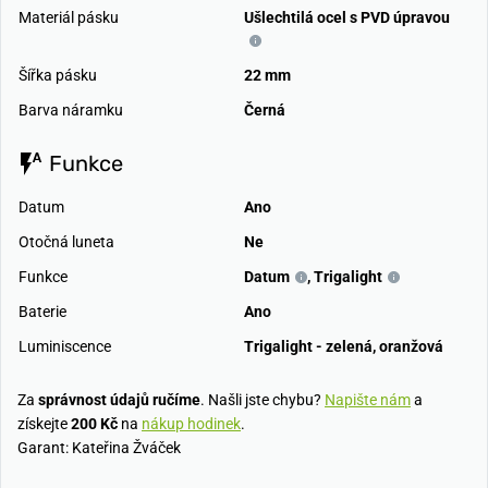
Materiál pásku
Ušlechtilá ocel s PVD úpravou
Šířka pásku
22 mm
Barva náramku
Černá
Funkce
Datum
Ano
Otočná luneta
Ne
Funkce
Datum
,
Trigalight
Baterie
Ano
Luminiscence
Trigalight - zelená, oranžová
Za
správnost údajů ručíme
. Našli jste chybu?
Napište nám
a
získejte
200 Kč
na
nákup hodinek
.
Garant: Kateřina Žváček