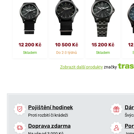
12 200 Kč
10 500 Kč
15 200 Kč
12
Skladem
Do 2-3 týdnů
Skladem
Zobrazit další produkty
značky
Pojištění hodinek
Dár
Proti rozbití či krádeži
Švýc
Doprava zdarma
Por
Na vše od 3 000 Kč
Jsme