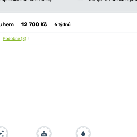
pruhem
12 700 Kč
6 týdnů
↓
Podobné (8)