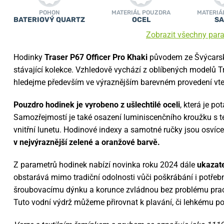
POHON
MATERIÁL POUZDRA
MATERIÁ
BATERIOVÝ QUARTZ
OCEL
SA
Zobrazit všechny par
Hodinky
Traser P67 Officer Pro Khaki
původem ze Švýcarské
stávající kolekce. Vzhledově vychází z oblíbených modelů 
hledejme především ve výraznějším barevném provedení vte
Pouzdro hodinek je vyrobeno z ušlechtilé oceli
, která je p
Samozřejmostí je také osazení luminiscenčního kroužku s t
vnitřní lunetu. Hodinové indexy a samotné ručky jsou osví
v nejvýraznější zelené a oranžové barvě.
Z parametrů hodinek nabízí novinka roku 2024 dále
ukazate
obstarává mimo tradiční odolnosti vůči poškrábání i potřebn
šroubovacímu dýnku a korunce zvládnou bez problému prac
Tuto vodní výdrž můžeme přirovnat k plavání, či lehkému p