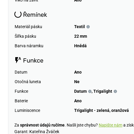
Řemínek
Materiál pásku
Textil
Šířka pásku
22 mm
Barva náramku
Hnědá
Funkce
Datum
Ano
Otočná luneta
Ne
Funkce
Datum
,
Trigalight
Baterie
Ano
Luminiscence
Trigalight - zelená, oranžová
Za
správnost údajů ručíme
. Našli jste chybu?
Napište nám
a získ
Garant: Kateřina Žváček