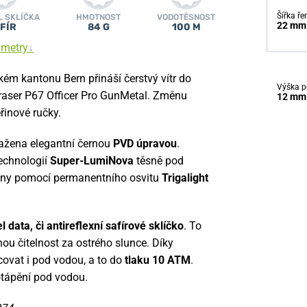
Šířka ř
L SKLÍČKA
HMOTNOST
VODOTĚSNOST
22 mm
FÍR
84 G
100 M
ametry
↓
m kantonu Bern přináší čerstvý vítr do
Výška p
Traser P67 Officer Pro GunMetal. Změnu
12 mm
řinové ručky.
otažena elegantní černou
PVD úpravou
.
echnologií
Super-LumiNova
těsně pod
ceny pomocí permanentního osvitu
Trigalight
l data, či antireflexní safírové sklíčko
. To
ou čitelnost za ostrého slunce. Díky
ovat i pod vodou, a to do
tlaku 10 ATM
.
otápění pod vodou.