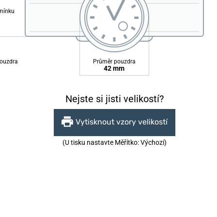
emínku
ouzdra
Průměr pouzdra
42 mm
Nejste si jisti velikostí?
Vytisknout vzory velikostí
(U tisku nastavte Měřítko: Výchozí)