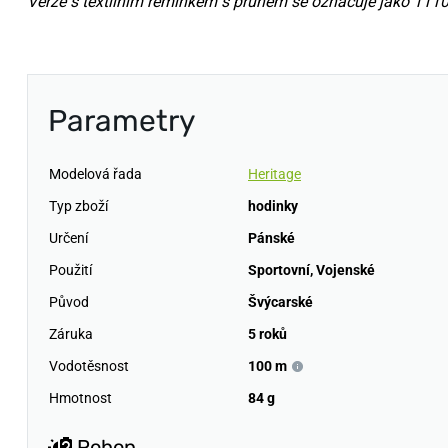
Verze s textilním řemínkem s pruhem se označuje jako 111
Parametry
Modelová řada
Heritage
Typ zboží
hodinky
Určení
Pánské
Použití
Sportovní
,
Vojenské
Původ
Švýcarské
Záruka
5 roků
Vodotěsnost
100 m
Hmotnost
84 g
Pohon