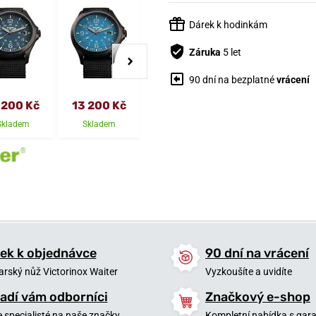
Dárek k hodinkám
Záruka
5 let
90 dní na bezplatné
vrácení
 200 Kč
13 200 Kč
15 900 Kč
15 200 Kč
Skladem
Skladem
6 týdnů
6 týdnů
ek k objednávce
90 dní na vrácení
arský nůž Victorinox Waiter
Vyzkoušíte a uvidíte
adí vám odborníci
Značkový e-shop
 specialisté na naše značky
Kompletní nabídka s garan