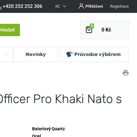
+420 252 252 306
Kč
Přihlášení
Registrace
0
Hledat
0 Kč
Novinky
Průvodce výběrem
fficer Pro Khaki Nato s
Bateriový Quartz
Ocel