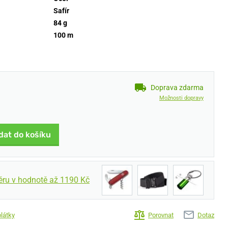
Safír
84 g
100 m
Doprava zdarma
Možnosti dopravy
dat do košíku
ěru v hodnotě až 1190 Kč
plátky
Porovnat
Dotaz