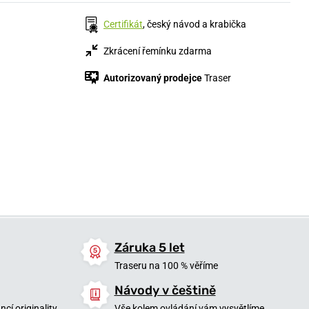
Certifikát
, český návod a krabička
Zkrácení řemínku zdarma
Autorizovaný prodejce
Traser
15 200 Kč
27 600 Kč
19 900 Kč
6 týdnů
Skladem
Skladem
Záruka 5 let
Traseru na 100 % věříme
Návody v češtině
cí originality
Vše kolem ovládání vám vysvětlíme