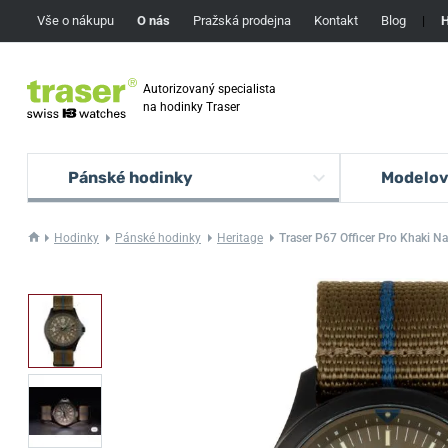
Vše o nákupu
O nás
Pražská prodejna
Kontakt
Blog
|
H
Autorizovaný specialista
na hodinky Traser
Pánské hodinky
Modelov
Hodinky
Pánské hodinky
Heritage
Traser P67 Officer Pro Khaki N