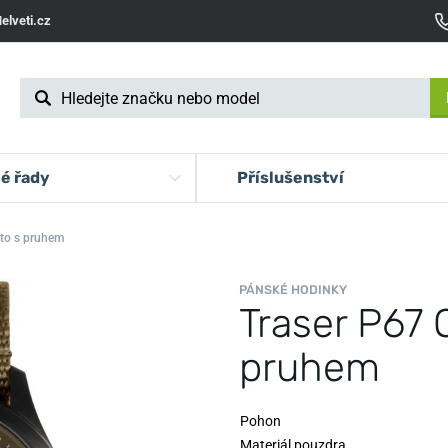
elveti.cz
é řady
Příslušenství
ato s pruhem
PÁNSKÉ HODINKY
Traser P67 O
pruhem
Pohon
Materiál pouzdra