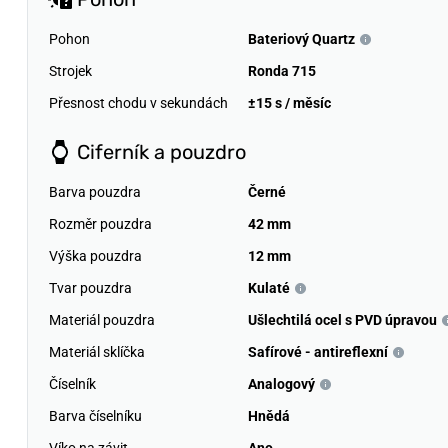
Pohon
Bateriový Quartz
Strojek
Ronda 715
Přesnost chodu v sekundách
±15 s / měsíc
Ciferník a pouzdro
Barva pouzdra
Černé
Rozměr pouzdra
42 mm
Výška pouzdra
12 mm
Tvar pouzdra
Kulaté
Materiál pouzdra
Ušlechtilá ocel s PVD úpravou
Materiál sklíčka
Safírové - antireflexní
Číselník
Analogový
Barva číselníku
Hnědá
Víko na závit
Ano