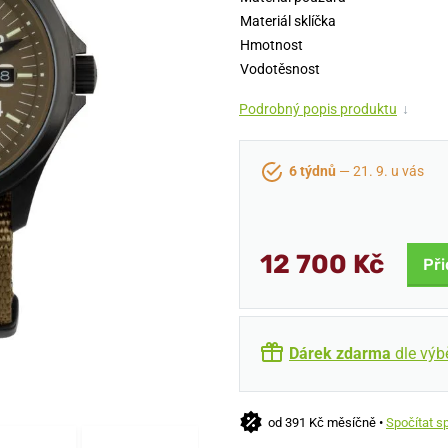
Materiál sklíčka
Hmotnost
Vodotěsnost
Podrobný popis produktu
↓
6 týdnů
— 21. 9. u vás
12 700 Kč
Při
Dárek zdarma
dle výb
od 391 Kč měsíčně •
Spočítat s