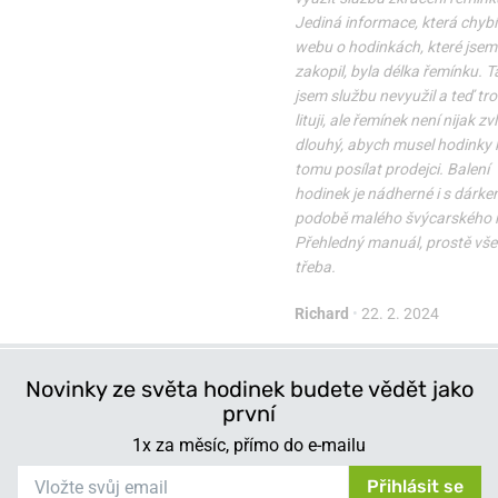
Jediná informace, která chybí
webu o hodinkách, které jsem 
zakopil, byla délka řemínku. T
jsem službu nevyužil a teď tr
lituji, ale řemínek není nijak zv
dlouhý, abych musel hodinky k
tomu posílat prodejci. Balení
hodinek je nádherné i s dárke
podobě malého švýcarského 
Přehledný manuál, prostě vše 
třeba.
Richard
•
22. 2. 2024
Novinky ze světa hodinek budete vědět jako
první
1x za měsíc, přímo do e-mailu
Přihlásit se