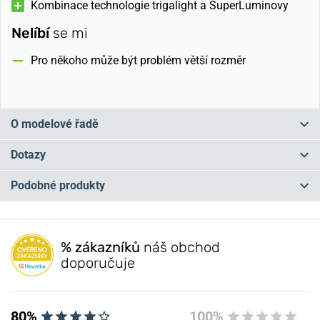
Kombinace technologie trigalight a SuperLuminovy
Nelíbí
se mi
Pro někoho může být problém větší rozměr
O modelové řadě
Kdysi velmi široká řada Profesional se přejmenovala nově na
Dotazy
Traser Heritage a zúžila se na modely
odkazující do historie
. Její
součástí jsou stálice jako Traser P5900 a Traser Officer Pro. Lákadly
Podobné produkty
pro fajnšmekry můžou být modely Aviator Jungmann a Aviator
Máte otázku? Zanechte nám komentář
Jungmeister.
NEJPRODÁVANĚJŠÍ
NEJPRODÁVANĚJŠÍ
NA PRODEJNĚ
Populární modelové řady Traser
Přidat dotaz
% zákazníků
náš obchod
doporučuje
80%
100%