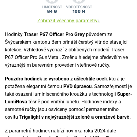
HMOTNOST
VODOTĚSNOST
84 G
100 M
Zobrazit všechny parametry
↓
Hodinky
Traser P67 Officer Pro Grey
původem ze
Švýcarském kantonu Bern přináší čerstvý vítr do stávající
kolekce. Vzhledově vychází z oblíbených modelů Traser
P67 Officer Pro GunMetal. Změnu hledejme především ve
výraznějším barevném provedení vteřinové ručky.
Pouzdro hodinek je vyrobeno z ušlechtilé oceli
, která je
potažena elegantní černou
PVD úpravou
. Samozřejmostí je
také osazení luminiscenčního kroužku s technologií
Super-
LumiNova
těsně pod vnitřní lunetu. Hodinové indexy a
samotné ručky jsou osvíceny pomocí permanentního
osvitu
Trigalight v nejvýraznější zelené a oranžové barvě.
Z parametrů hodinek nabízí novinka roku 2024 dále