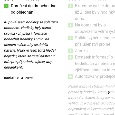
Doručení do druhého dne
Extrémně rychlé doruč
od objednání.
již 2. den byly hodinky
doma
Kupoval jsem hodinky se solárním
Traser P67 Officer Pro
Traser P67 Officer Pro Black
Na dotaz mi bylo
pohonem. Hodinky byly mimo
GunMetal Black
odpovězeno velmi ryc
provoz - chyběla informace
Solidní výběr z hodine
ponechat hodinky 15min. na
v úterý 11. 8. u vás
1. 9. u vás
Skladem
Do 2-3 týdnů
příslušenství pro ně
denním světle, aby se dobila
12 200 Kč
10 500 Kč
baterie. Nejprve jsem totiž hledal
Záruka
pojistku, která se musí odstranit.
Dostatek informací o
Info pro případné majitele, aby
hodinkách a netřeba 
nepanikařili.
zjišťovat jinde na inte
Autorizovaný prodejc
Daniel
•
6. 4. 2025
Pěkné webové stránky. Našel
přesně ty hodinky, které jsem 
a to i s řemínkem, který jsem s
vyhlídnul. Když jsem si hodin
objednával, tak jsem nevěděl,
využít službu zkrácení řemínk