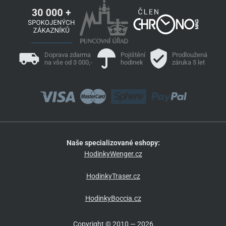
Doprava zdarma
Pojištění
Prodloužená
na vše od 3 000,-
hodinek
záruka 5 let
Naše specializované eshopy:
HodinkyWenger.cz
HodinkyTraser.cz
HodinkyBoccia.cz
Copyright © 2010 — 2026