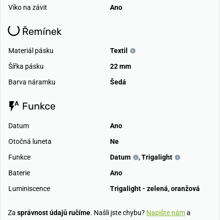
Víko na závit
Ano
Řemínek
Materiál pásku
Textil
Šířka pásku
22 mm
Barva náramku
Šedá
Funkce
Datum
Ano
Otočná luneta
Ne
Funkce
Datum
,
Trigalight
Baterie
Ano
Luminiscence
Trigalight - zelená, oranžová
Za
správnost údajů ručíme
. Našli jste chybu?
Napište nám
a