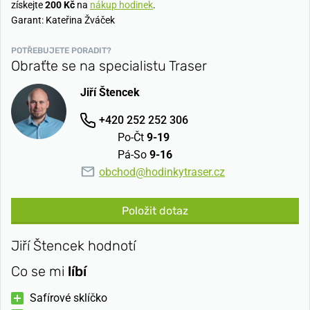
získejte
200 Kč
na
nákup hodinek
.
Garant: Kateřina Žváček
POTŘEBUJETE PORADIT?
Obraťte se na specialistu Traser
Jiří Štencek
+420 252 252 306
Po-Čt
9-19
Pá-So
9-16
obchod@hodinkytraser.cz
Položit dotaz
Jiří Štencek hodnotí
Co se mi
líbí
Safírové sklíčko