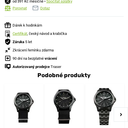
od 391 Kč měsíčně •
Spočítat splátky
Porovnat
Dotaz
Dárek k hodinkám
Certifikát
, český návod a krabička
Záruka
5 let
Zkrácení řemínku zdarma
90 dní na bezplatné
vrácení
Autorizovaný prodejce
Traser
Podobné produkty