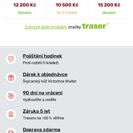
12 200 Kč
10 500 Kč
15 200 Kč
Skladem
Do 2-3 týdnů
Skladem
Zobrazit další produkty
značky
Pojištění hodinek
Proti rozbití či krádeži
Dárek k objednávce
Švýcarský nůž Victorinox Waiter
90 dní na vrácení
Vyzkoušíte a uvidíte
Záruka 5 let
Traseru na 100 % věříme
Doprava zdarma