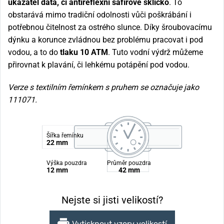
ukazatel data, či antireflexní safírové sklíčko
. To
obstarává mimo tradiční odolnosti vůči poškrábání i
potřebnou čitelnost za ostrého slunce. Díky šroubovacímu
dýnku a korunce zvládnou bez problému pracovat i pod
vodou, a to do
tlaku 10 ATM
. Tuto vodní výdrž můžeme
přirovnat k plavání, či lehkému potápění pod vodou.
Verze s textilním řemínkem s pruhem se označuje jako
111071.
Šířka řemínku
22 mm
Výška pouzdra
Průměr pouzdra
12 mm
42 mm
Nejste si jisti velikostí?
Vytisknout vzory velikostí