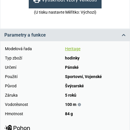
(U tisku nastavte Měřítko: Výchozí)
Parametry a funkce
Modelová řada
Heritage
Typ zboží
hodinky
Určení
Pánské
Použití
Sportovní
,
Vojenské
Původ
Švýcarské
Záruka
5 roků
Vodotěsnost
100 m
Hmotnost
84 g
Pohon