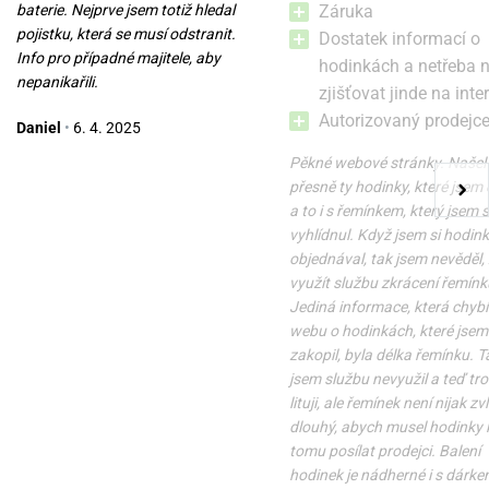
baterie. Nejprve jsem totiž hledal
Záruka
12 200 Kč
15 200 Kč
pojistku, která se musí odstranit.
Dostatek informací o
Info pro případné majitele, aby
hodinkách a netřeba 
nepanikařili.
zjišťovat jinde na inte
Autorizovaný prodejc
Daniel
•
6. 4. 2025
Pěkné webové stránky. Našel
přesně ty hodinky, které jsem 
a to i s řemínkem, který jsem s
vyhlídnul. Když jsem si hodin
objednával, tak jsem nevěděl,
využít službu zkrácení řemínk
Jediná informace, která chybí
webu o hodinkách, které jsem 
zakopil, byla délka řemínku. T
jsem službu nevyužil a teď tr
lituji, ale řemínek není nijak zv
dlouhý, abych musel hodinky k
tomu posílat prodejci. Balení
hodinek je nádherné i s dárke