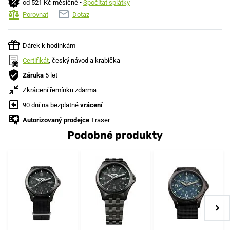
od 521 Kč měsíčně •
Spočítat splátky
Porovnat
Dotaz
Dárek k hodinkám
Certifikát
, český návod a krabička
Záruka
5 let
Zkrácení řemínku zdarma
90 dní na bezplatné
vrácení
Autorizovaný prodejce
Traser
Podobné produkty