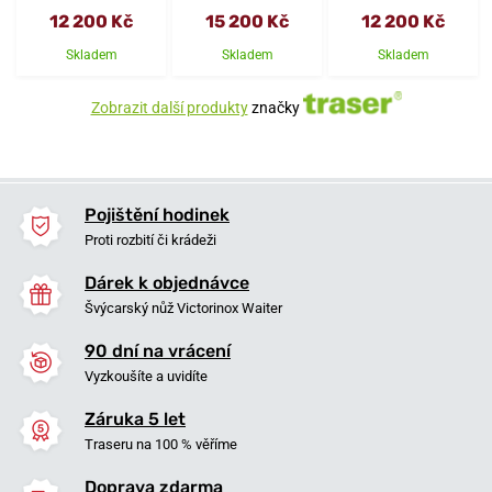
12 200 Kč
15 200 Kč
12 200 Kč
Skladem
Skladem
Skladem
Zobrazit další produkty
značky
Pojištění hodinek
Proti rozbití či krádeži
Dárek k objednávce
Švýcarský nůž Victorinox Waiter
90 dní na vrácení
Vyzkoušíte a uvidíte
Záruka 5 let
Traseru na 100 % věříme
Doprava zdarma