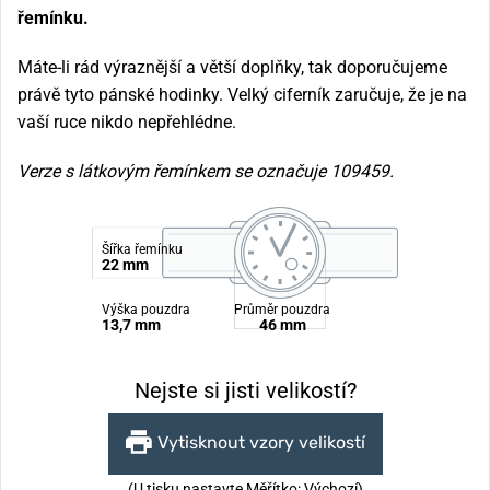
řemínku.
Máte-li rád výraznější a větší doplňky, tak doporučujeme
právě tyto pánské hodinky. Velký ciferník zaručuje, že je na
vaší ruce nikdo nepřehlédne.
Verze s látkovým řemínkem se označuje 109459.
Šířka řemínku
22 mm
Výška pouzdra
Průměr pouzdra
13,7 mm
46 mm
Nejste si jisti velikostí?
Vytisknout vzory velikostí
(U tisku nastavte Měřítko: Výchozí)