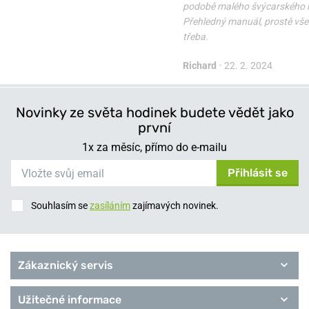
podobě malého švýcarského 
Přehledný manuál, prostě vše 
třeba.
Richard
•
22. 2. 2024
Novinky ze světa hodinek budete vědět jako
první
1x za měsíc, přímo do e-mailu
Přihlásit se
Souhlasím se
zasíláním
zajímavých novinek.
Zákaznický servis
Užitečné informace