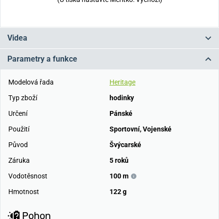
Videa
Parametry a funkce
Modelová řada
Heritage
Typ zboží
hodinky
Určení
Pánské
Použití
Sportovní
,
Vojenské
Původ
Švýcarské
Záruka
5 roků
Vodotěsnost
100 m
Hmotnost
122 g
Pohon