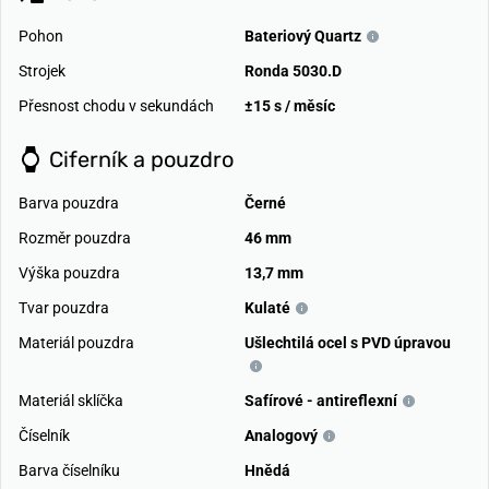
Pohon
Bateriový Quartz
Strojek
Ronda 5030.D
Přesnost chodu v sekundách
±15 s / měsíc
Ciferník a pouzdro
Barva pouzdra
Černé
Rozměr pouzdra
46 mm
Výška pouzdra
13,7 mm
Tvar pouzdra
Kulaté
Materiál pouzdra
Ušlechtilá ocel s PVD úpravou
Materiál sklíčka
Safírové - antireflexní
Číselník
Analogový
Barva číselníku
Hnědá