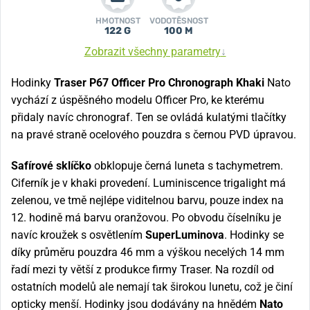
HMOTNOST
VODOTĚSNOST
122 G
100 M
Zobrazit všechny parametry
↓
Hodinky
Traser P67 Officer Pro Chronograph Khaki
Nato
vychází z úspěšného modelu Officer Pro, ke kterému
přidaly navíc chronograf. Ten se ovládá kulatými tlačítky
na pravé straně ocelového pouzdra s černou PVD úpravou.
Safírové sklíčko
obklopuje černá luneta s tachymetrem.
Ciferník je v khaki provedení. Luminiscence trigalight má
zelenou, ve tmě nejlépe viditelnou barvu, pouze index na
12. hodině má barvu oranžovou. Po obvodu číselníku je
navíc kroužek s osvětlením
SuperLuminova
. Hodinky se
díky průměru pouzdra 46 mm a výškou necelých 14 mm
řadí mezi ty větší z produkce firmy Traser. Na rozdíl od
ostatních modelů ale nemají tak širokou lunetu, což je činí
opticky menší. Hodinky jsou dodávány na hnědém
Nato