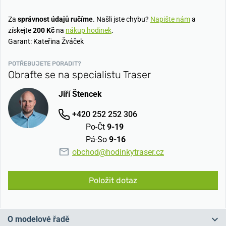
Za
správnost údajů ručíme
. Našli jste chybu?
Napište nám
a
získejte
200 Kč
na
nákup hodinek
.
Garant: Kateřina Žváček
POTŘEBUJETE PORADIT?
Obraťte se na specialistu Traser
Jiří Štencek
+420 252 252 306
Po-Čt
9-19
Pá-So
9-16
obchod@hodinkytraser.cz
Položit dotaz
O modelové řadě