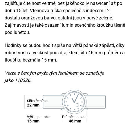
zajišťuje čitelnost ve tmě, bez jakéhokoliv nasvícení až po
dobu 15 let. Vteřinová ručka společně s indexem 12
dostala oranžovou barvu, ostatní jsou v barvě zelené.
Zajímavostí je také osazení luminiscenčního kroužku těsně
pod lunetou.
Hodinky se budou hodit spíše na větší pánské zápěstí, díky
robustnosti a velikost pouzdra, které čítá 46 mm průměru a
tloušťku bezmála 15 mm.
Verze s černým pryžovým řemínkem se označuje
jako 110326.
Šířka řemínku
22 mm
Výška pouzdra
Průměr pouzdra
15 mm
46 mm