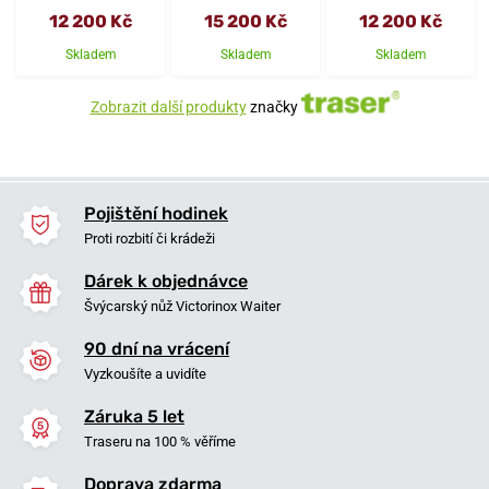
12 200 Kč
15 200 Kč
12 200 Kč
Skladem
Skladem
Skladem
Zobrazit další produkty
značky
Pojištění hodinek
Proti rozbití či krádeži
Dárek k objednávce
Švýcarský nůž Victorinox Waiter
90 dní na vrácení
Vyzkoušíte a uvidíte
Záruka 5 let
Traseru na 100 % věříme
Doprava zdarma