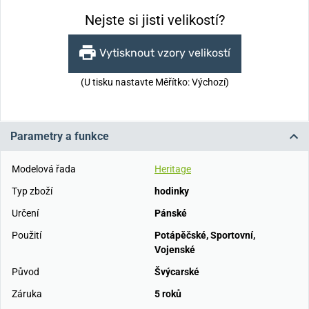
Nejste si jisti velikostí?
Vytisknout vzory velikostí
(U tisku nastavte Měřítko: Výchozí)
Parametry a funkce
Modelová řada
Heritage
Typ zboží
hodinky
Určení
Pánské
Použití
Potápěčské
,
Sportovní
,
Vojenské
Původ
Švýcarské
Záruka
5 roků