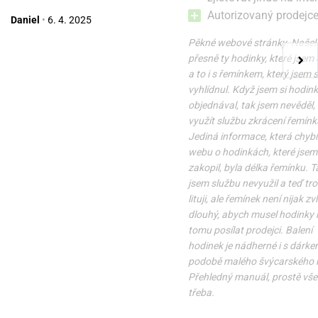
Autorizovaný prodejc
Daniel
•
6. 4. 2025
Pěkné webové stránky. Našel
přesně ty hodinky, které jsem 
a to i s řemínkem, který jsem s
vyhlídnul. Když jsem si hodin
objednával, tak jsem nevěděl,
využít službu zkrácení řemínk
Jediná informace, která chybí
webu o hodinkách, které jsem 
zakopil, byla délka řemínku. T
jsem službu nevyužil a teď tr
lituji, ale řemínek není nijak zv
dlouhý, abych musel hodinky k
tomu posílat prodejci. Balení
hodinek je nádherné i s dárke
podobě malého švýcarského 
Přehledný manuál, prostě vše 
třeba.