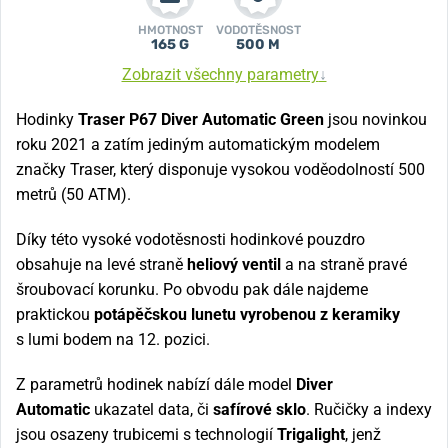
HMOTNOST
VODOTĚSNOST
165 G
500 M
Zobrazit všechny parametry
↓
Hodinky
Traser P67 Diver Automatic Green
jsou novinkou
roku 2021 a zatím jediným automatickým modelem
značky Traser, který disponuje vysokou voděodolností 500
metrů (50 ATM).
Díky této vysoké vodotěsnosti hodinkové pouzdro
obsahuje na levé straně
heliový ventil
a na straně pravé
šroubovací korunku. Po obvodu pak dále najdeme
praktickou
potápěčskou lunetu vyrobenou z keramiky
s lumi bodem na 12. pozici.
Z parametrů hodinek nabízí dále model
Diver
Automatic
ukazatel data, či
safírové sklo
. Ručičky a indexy
jsou osazeny trubicemi s technologií
Trigalight
, jenž