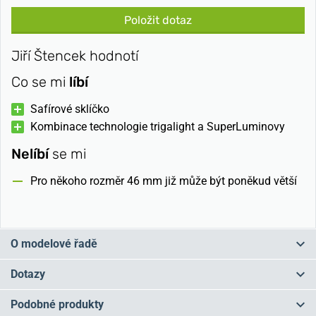
Položit dotaz
Jiří Štencek hodnotí
Co se mi
líbí
Safírové sklíčko
Kombinace technologie trigalight a SuperLuminovy
Nelíbí
se mi
Pro někoho rozměr 46 mm již může být poněkud větší
O modelové řadě
Kdysi velmi široká řada Profesional se přejmenovala nově na
Dotazy
Traser Heritage a zúžila se na modely
odkazující do historie
. Její
součástí jsou stálice jako Traser P5900 a Traser Officer Pro. Lákadly
Podobné produkty
pro fajnšmekry můžou být modely Aviator Jungmann a Aviator