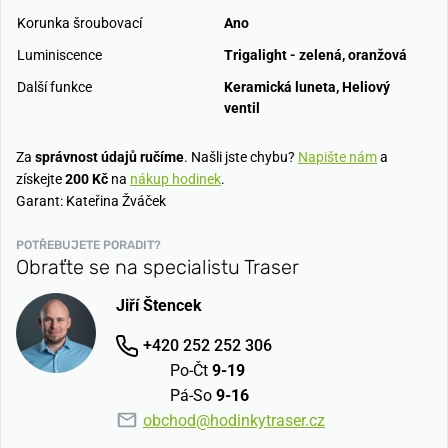
Korunka šroubovací
Ano
Luminiscence
Trigalight - zelená, oranžová
Další funkce
Keramická luneta, Heliový
ventil
Za
správnost údajů ručíme
. Našli jste chybu?
Napište nám
a
získejte
200 Kč
na
nákup hodinek
.
Garant: Kateřina Žváček
POTŘEBUJETE PORADIT?
Obraťte se na specialistu Traser
Jiří Štencek
+420 252 252 306
Po-Čt
9-19
Pá-So
9-16
obchod@hodinkytraser.cz