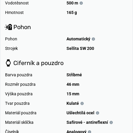
Vodotěsnost
500 m
Hmotnost
165 g
Pohon
Pohon
Automatický
Strojek
Sellita SW 200
Ciferník a pouzdro
Barva pouzdra
Stříbrné
Rozměr pouzdra
46 mm
Výška pouzdra
15 mm
Tvar pouzdra
Kulaté
Materiál pouzdra
Ušlechtilá ocel
Materiál sklíčka
Safírové - antireflexní
Číselník
Analogový