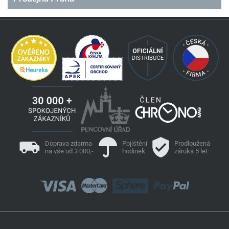
Doprava zdarma
Pojištění
Prodloužená
na vše od 3 000,-
hodinek
záruka 5 let