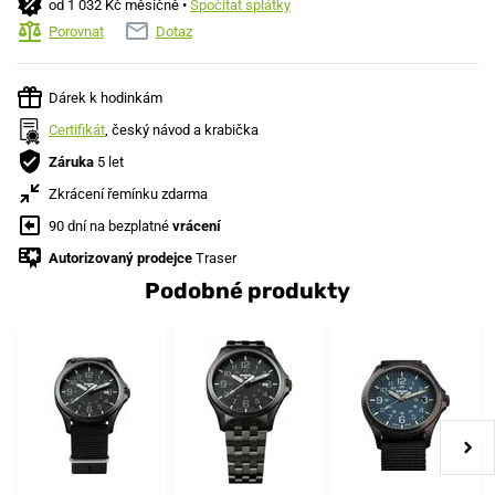
od 1 032 Kč měsíčně •
Spočítat splátky
Porovnat
Dotaz
Dárek k hodinkám
Certifikát
, český návod a krabička
Záruka
5 let
Zkrácení řemínku zdarma
90 dní na bezplatné
vrácení
Autorizovaný prodejce
Traser
Podobné produkty