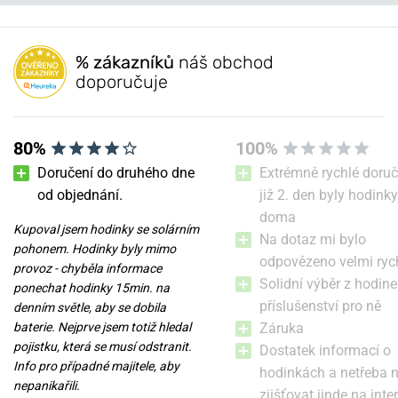
Máte otázku? Zanechte nám komentář
Jungmeister.
NEJPRODÁVANĚJŠÍ
NEJPRODÁVANĚJŠÍ
NA PRODEJNĚ
NA PRODEJNĚ
Populární modelové řady Traser
Přidat dotaz
% zákazníků
náš obchod
doporučuje
80%
100%
Doručení do druhého dne
Extrémně rychlé doruč
od objednání.
již 2. den byly hodinky
doma
Kupoval jsem hodinky se solárním
Traser P67 Officer Pro
Traser P67 Officer Pro
Na dotaz mi bylo
pohonem. Hodinky byly mimo
GunMetal Black
GunMetal Black Steel
odpovězeno velmi ryc
provoz - chyběla informace
Solidní výběr z hodine
ponechat hodinky 15min. na
v úterý 11. 8. u vás
v úterý 11. 8. u vás
příslušenství pro ně
Skladem
Skladem
denním světle, aby se dobila
12 200 Kč
15 200 Kč
baterie. Nejprve jsem totiž hledal
Záruka
pojistku, která se musí odstranit.
Dostatek informací o
Info pro případné majitele, aby
hodinkách a netřeba 
nepanikařili.
zjišťovat jinde na inte