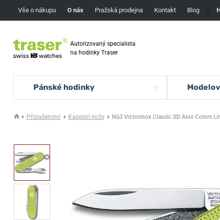
Vše o nákupu
O nás
Pražská prodejna
Kontakt
Blog
|
H
Autorizovaný specialista
na hodinky Traser
Pánské hodinky
Modelov
Příslušenství
Kapesní nože
Nůž Victorinox Classic SD Alox Colors L