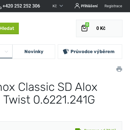
+420 252 252 306
Kč
Přihlášení
Registrace
0
Hledat
0 Kč
Novinky
Průvodce výběrem
nox Classic SD Alox
 Twist 0.6221.241G