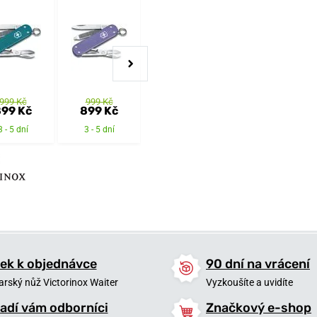
999 Kč
999 Kč
999 Kč
999 Kč
99 Kč
899 Kč
899 Kč
899 Kč
3 - 5 dní
3 - 5 dní
6 týdnů
3 - 5 dní
ek k objednávce
90 dní na vrácení
arský nůž Victorinox Waiter
Vyzkoušíte a uvidíte
adí vám odborníci
Značkový e-shop