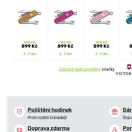
999 Kč
999 Kč
999 Kč
899 Kč
899 Kč
899 Kč
8
3 - 5 dní
3 - 5 dní
3 - 5 dní
Zobrazit další produkty
značky
Pojištění hodinek
Dár
Proti rozbití či krádeži
Švýc
Doprava zdarma
Por