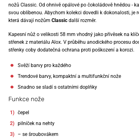
nožů Classic. Od ohnivě opálové po čokoládově hnědou - kaž
svou oblíbenou. Abychom kolekci dovedli k dokonalosti, je 
která dávají nožům
Classic
další rozměr.
Kapesní nůž o velikosti 58 mm vhodný jako přívěsek na klíče
střenek z materiálu Alox. V průběhu anodického procesu do
střenky coby dodatečná ochrana proti poškození a korozi.
Svěží barvy pro každého
Trendové barvy, kompaktní a multifunkční nože
Snadno se sladí s ostatními doplňky
Funkce nože
čepel
pilníček na nehty
– se šroubovákem