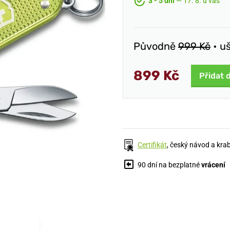
3 - 5 dní
— 17. 8. u vás
Původně
999 Kč
• u
899 Kč
Přidat 
Certifikát
, český návod a kra
90 dní na bezplatné
vrácení