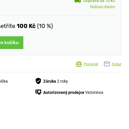
Doprava od 70 Kč
Možnosti dopravy
šetříte
100 Kč
(10 %)
do košíku
Porovnat
Dotaz
bička
Záruka
2 roky
Autorizovaný prodejce
Victorinox