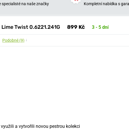
 specialisté na naše značky
Kompletní nabídka s garan
s Lime Twist 0.6221.241G
899 Kč
3 - 5 dní
↓
Podobné (9)
využili a vytvořili novou pestrou kolekci