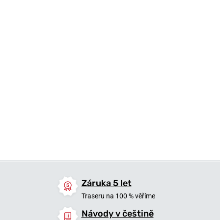
999 Kč
999 Kč
749 Kč
899 Kč
899 Kč
3 - 5 dní
3 - 5 dní
Skladem
Záruka 5 let
Traseru na 100 % věříme
Návody v češtině