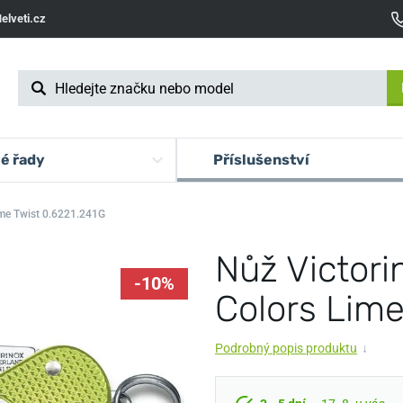
elveti.cz
é řady
Příslušenství
ime Twist 0.6221.241G
Nůž Victori
-10%
Colors Lime
Podrobný popis produktu
↓