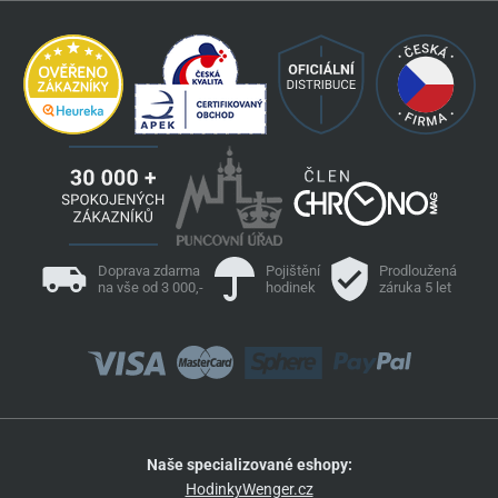
Doprava zdarma
Pojištění
Prodloužená
na vše od 3 000,-
hodinek
záruka 5 let
Naše specializované eshopy:
HodinkyWenger.cz