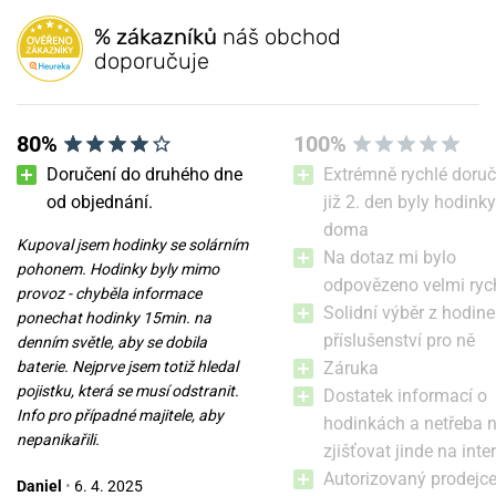
% zákazníků
náš obchod
doporučuje
80%
100%
Doručení do druhého dne
Extrémně rychlé doruč
od objednání.
již 2. den byly hodinky
doma
Kupoval jsem hodinky se solárním
Na dotaz mi bylo
pohonem. Hodinky byly mimo
odpovězeno velmi ryc
provoz - chyběla informace
Solidní výběr z hodine
ponechat hodinky 15min. na
příslušenství pro ně
denním světle, aby se dobila
baterie. Nejprve jsem totiž hledal
Záruka
pojistku, která se musí odstranit.
Dostatek informací o
Info pro případné majitele, aby
hodinkách a netřeba 
nepanikařili.
zjišťovat jinde na inte
Autorizovaný prodejc
Daniel
•
6. 4. 2025