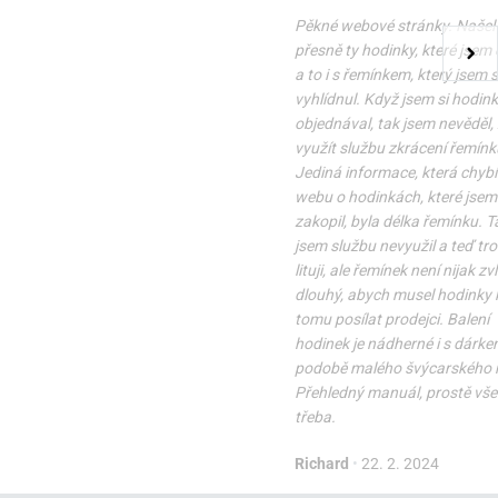
Pěkné webové stránky. Našel
přesně ty hodinky, které jsem 
a to i s řemínkem, který jsem s
vyhlídnul. Když jsem si hodin
objednával, tak jsem nevěděl,
využít službu zkrácení řemínk
Jediná informace, která chybí
webu o hodinkách, které jsem 
zakopil, byla délka řemínku. T
jsem službu nevyužil a teď tr
lituji, ale řemínek není nijak zv
dlouhý, abych musel hodinky k
tomu posílat prodejci. Balení
hodinek je nádherné i s dárke
podobě malého švýcarského 
Přehledný manuál, prostě vše 
třeba.
Richard
•
22. 2. 2024