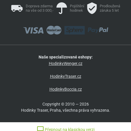
Doprava zdarma
Pojištění
Prodloužená
na vše od 3 000,-
hodinek
záruka 5 let
Naše specializované eshopy:
HodinkyWenger.cz
HodinkyTraser.cz
HodinkyBoccia.cz
Copyright © 2010 — 2026
Hodinky Traser, Praha, všechna práva vyhrazena.
Přepnout na klasickou verzi