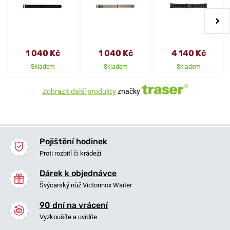
1 040 Kč
1 040 Kč
4 140 Kč
Skladem
Skladem
Skladem
Zobrazit další produkty
značky
Pojištění hodinek
Proti rozbití či krádeži
Dárek k objednávce
Švýcarský nůž Victorinox Waiter
90 dní na vrácení
Vyzkoušíte a uvidíte