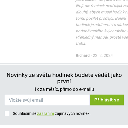
lituji, ale řemínek není nijak zv
dlouhý, abych musel hodinky k
tomu posílat prodejci. Balení
hodinek je nádherné i s dárke
podobě malého švýcarského 
Přehledný manuál, prostě vše 
třeba.
Richard
•
22. 2. 2024
Novinky ze světa hodinek budete vědět jako
první
1x za měsíc, přímo do e-mailu
Přihlásit se
Souhlasím se
zasíláním
zajímavých novinek.