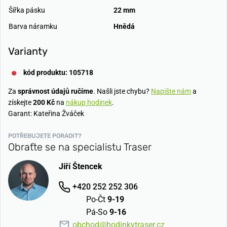
Šířka pásku
22 mm
Barva náramku
Hnědá
Varianty
kód produktu: 105718
Za
správnost údajů ručíme
. Našli jste chybu?
Napište nám
a
získejte
200 Kč
na
nákup hodinek
.
Garant: Kateřina Žváček
POTŘEBUJETE PORADIT?
Obraťte se na specialistu Traser
Jiří Štencek
+420 252 252 306
Po-Čt
9-19
Pá-So
9-16
obchod@hodinkytraser.cz