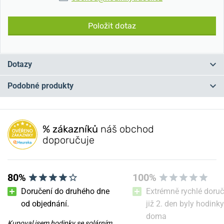
Položit dotaz
Dotazy
Podobné produkty
Máte otázku? Zanechte nám komentář
NA PRODEJNĚ
NA PRODEJNĚ
Přidat dotaz
% zákazníků
náš obchod
doporučuje
80%
100%
Doručení do druhého dne
Extrémně rychlé doruč
od objednání.
již 2. den byly hodinky
doma
Kupoval jsem hodinky se solárním