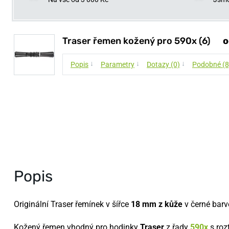
Traser řemen kožený pro 590x (6)
o
↓
↓
↓
Popis
Parametry
Dotazy (0)
Podobné (8
Popis
Originální Traser řemínek v šířce
18 mm z kůže
v černé barv
Kožený řemen vhodný pro hodinky
Traser
z řady
590x
s roz