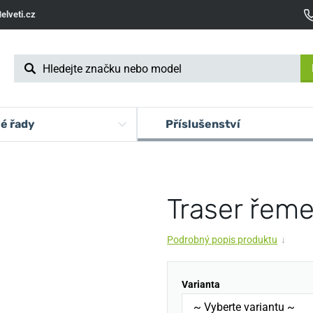
elveti.cz
é řady
Příslušenství
Traser řeme
Podrobný popis produktu
↓
Varianta