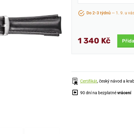
Do 2-3 týdnů
— 1. 9. u vá
1 340 Kč
Přida
Certifikát
, český návod a kra
90 dní na bezplatné
vrácení