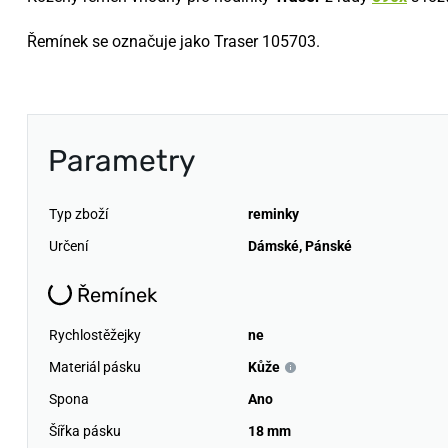
Řemínek se označuje jako Traser
105703
.
Parametry
Typ zboží
reminky
Určení
Dámské
,
Pánské
Řemínek
Rychlostěžejky
ne
Materiál pásku
Kůže
Spona
Ano
Šířka pásku
18 mm