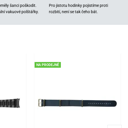
měly šanci poškodit.
Pro jistotu hodinky pojistíme proti
lní vakuové polštářky.
rozbití, není se tak čeho bát.
NA PRODEJNĚ