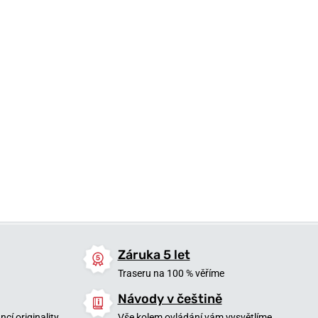
3 140 Kč
1 040 Kč
1 340 Kč
Skladem
Skladem
Skladem
Záruka 5 let
Traseru na 100 % věříme
Návody v češtině
cí originality
Vše kolem ovládání vám vysvětlíme