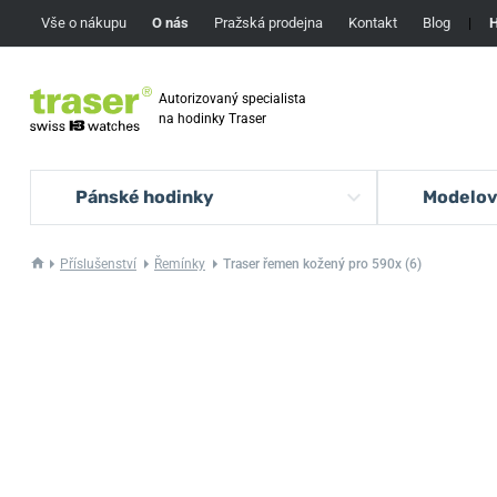
Vše o nákupu
O nás
Pražská prodejna
Kontakt
Blog
|
H
Autorizovaný specialista
na hodinky Traser
Pánské hodinky
Modelov
Příslušenství
Řemínky
Traser řemen kožený pro 590x (6)