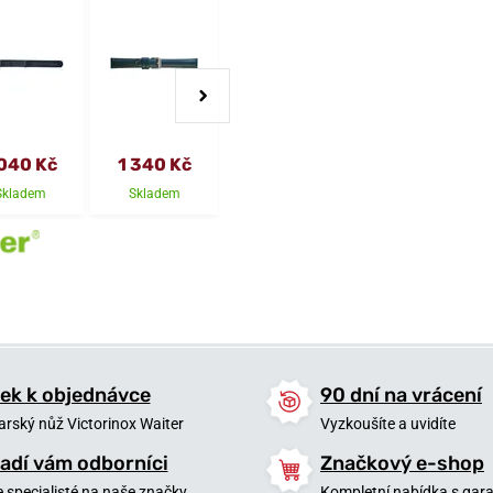
 040 Kč
1 340 Kč
1 340 Kč
1 040 Kč
Skladem
Skladem
Skladem
Skladem
ek k objednávce
90 dní na vrácení
arský nůž Victorinox Waiter
Vyzkoušíte a uvidíte
adí vám odborníci
Značkový e-shop
 specialisté na naše značky
Kompletní nabídka s garan