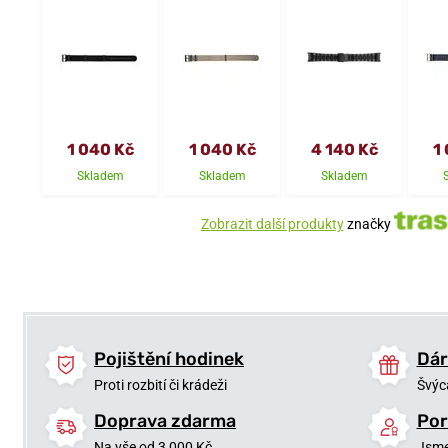
1 040 Kč
1 040 Kč
4 140 Kč
1
Skladem
Skladem
Skladem
Zobrazit další produkty
značky
Pojištění hodinek
Dár
Proti rozbití či krádeži
Švýc
Doprava zdarma
Por
Na vše od 3 000 Kč
Jsme