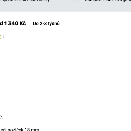
d 1 340 Kč
Do 2-3 týdnů
↓
)
ě.
tečí nožiček 18 mm.