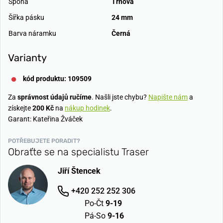
Spona
Trnová
Šířka pásku
24 mm
Barva náramku
Černá
Varianty
kód produktu: 109509
Za
správnost údajů ručíme
. Našli jste chybu?
Napište nám
a
získejte
200 Kč
na
nákup hodinek
.
Garant: Kateřina Žváček
POTŘEBUJETE PORADIT?
Obraťte se na specialistu Traser
Jiří Štencek
+420 252 252 306
Po-Čt
9-19
Pá-So
9-16