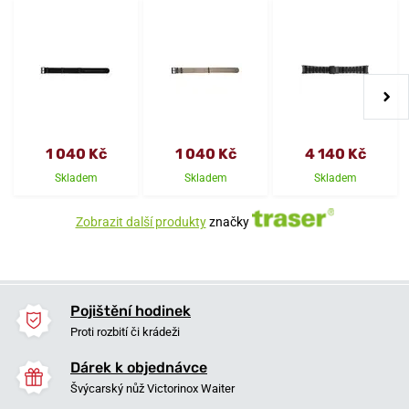
1 040 Kč
1 040 Kč
4 140 Kč
Skladem
Skladem
Skladem
Zobrazit další produkty
značky
Pojištění hodinek
Proti rozbití či krádeži
Dárek k objednávce
Švýcarský nůž Victorinox Waiter