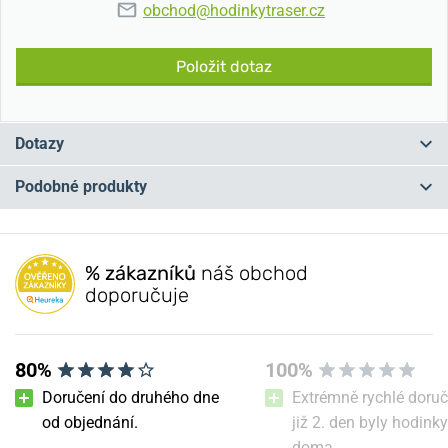
obchod@hodinkytraser.cz
Položit dotaz
Dotazy
Podobné produkty
Máte otázku? Zanechte nám komentář
NA PRODEJNĚ
NA PRODEJNĚ
Přidat dotaz
% zákazníků
náš obchod
doporučuje
80%
100%
Doručení do druhého dne
Extrémně rychlé doruč
od objednání.
již 2. den byly hodinky
doma