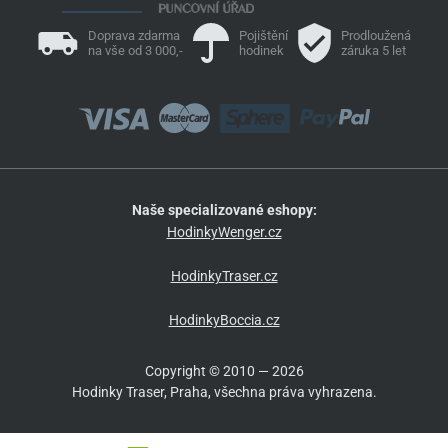
Doprava zdarma
Pojištění
Prodloužená
na vše od 3 000,-
hodinek
záruka 5 let
Naše specializované eshopy:
HodinkyWenger.cz
HodinkyTraser.cz
HodinkyBoccia.cz
Copyright © 2010 — 2026
Hodinky Traser, Praha, všechna práva vyhrazena.