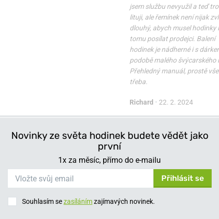
jsem službu nevyužil a teď tr
lituji, ale řemínek není nijak zv
dlouhý, abych musel hodinky k
tomu posílat prodejci. Balení
hodinek je nádherné i s dárke
podobě malého švýcarského 
Přehledný manuál, prostě vše 
třeba.
Richard
•
22. 2. 2024
Novinky ze světa hodinek budete vědět jako
první
1x za měsíc, přímo do e-mailu
Přihlásit se
Souhlasím se
zasíláním
zajímavých novinek.