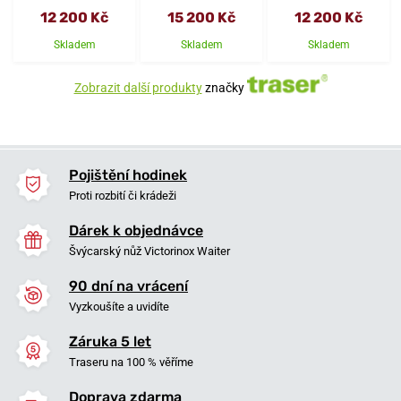
12 200 Kč
15 200 Kč
12 200 Kč
Skladem
Skladem
Skladem
Zobrazit další produkty
značky
Pojištění hodinek
Proti rozbití či krádeži
Dárek k objednávce
Švýcarský nůž Victorinox Waiter
90 dní na vrácení
Vyzkoušíte a uvidíte
Záruka 5 let
Traseru na 100 % věříme
Doprava zdarma