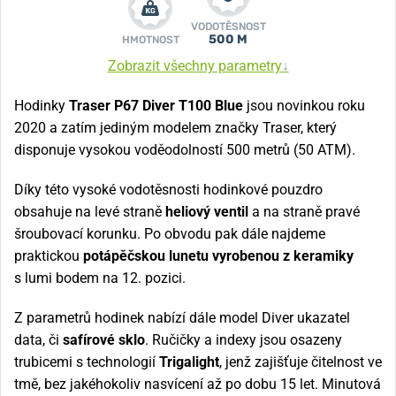
VODOTĚSNOST
500 M
HMOTNOST
Zobrazit všechny parametry
↓
Hodinky
Traser P67 Diver T100 Blue
jsou novinkou roku
2020 a zatím jediným modelem značky Traser, který
disponuje vysokou voděodolností 500 metrů (50 ATM).
Díky této vysoké vodotěsnosti hodinkové pouzdro
obsahuje na levé straně
heliový ventil
a na straně pravé
šroubovací korunku. Po obvodu pak dále najdeme
praktickou
potápěčskou lunetu vyrobenou z keramiky
s lumi bodem na 12. pozici.
Z parametrů hodinek nabízí dále model Diver ukazatel
data, či
safírové sklo
. Ručičky a indexy jsou osazeny
trubicemi s technologií
Trigalight
, jenž zajišťuje čitelnost ve
tmě, bez jakéhokoliv nasvícení až po dobu 15 let. Minutová