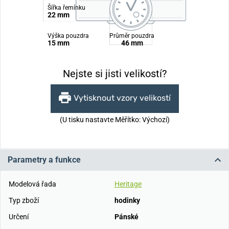
Šířka řemínku
22 mm
Výška pouzdra
Průměr pouzdra
15 mm
46 mm
Nejste si jisti velikostí?
Vytisknout vzory velikostí
(U tisku nastavte Měřítko: Výchozí)
Parametry a funkce
Modelová řada
Heritage
Typ zboží
hodinky
Určení
Pánské