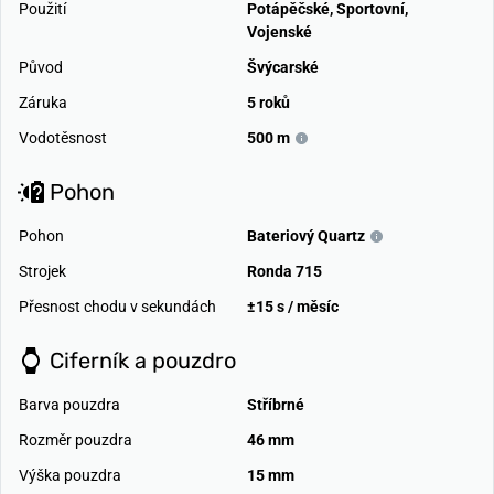
Použití
Potápěčské
,
Sportovní
,
Vojenské
Původ
Švýcarské
Záruka
5 roků
Vodotěsnost
500 m
Pohon
Pohon
Bateriový Quartz
Strojek
Ronda 715
Přesnost chodu v sekundách
±15 s / měsíc
Ciferník a pouzdro
Barva pouzdra
Stříbrné
Rozměr pouzdra
46 mm
Výška pouzdra
15 mm