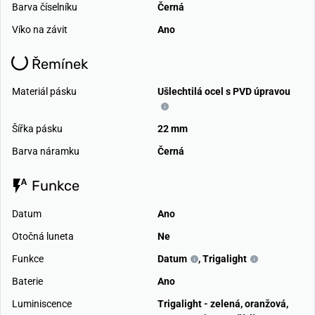
Barva číselníku
Černá
Víko na závit
Ano
Řemínek
Materiál pásku
Ušlechtilá ocel s PVD úpravou
Šířka pásku
22 mm
Barva náramku
Černá
Funkce
Datum
Ano
Otočná luneta
Ne
Funkce
Datum
,
Trigalight
Baterie
Ano
Luminiscence
Trigalight - zelená, oranžová,