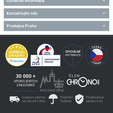
Užitečné informace
Kontaktujte nás
Prodejna Praha
Doprava zdarma
Pojištění
Prodloužená
na vše od 3 000,-
hodinek
záruka 5 let