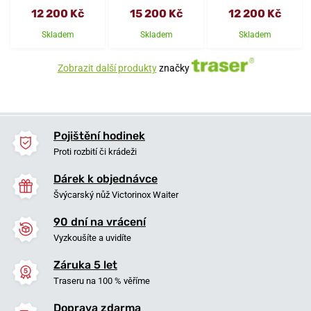
12 200 Kč
15 200 Kč
12 200 Kč
Skladem
Skladem
Skladem
Zobrazit další produkty
značky
Pojištění hodinek
Proti rozbití či krádeži
Dárek k objednávce
Švýcarský nůž Victorinox Waiter
90 dní na vrácení
Vyzkoušíte a uvidíte
Záruka 5 let
Traseru na 100 % věříme
Doprava zdarma