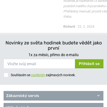
hodinek je nádherné i s dárke
podobě malého švýcarského 
Přehledný manuál, prostě vše 
třeba.
Richard
•
22. 2. 2024
Novinky ze světa hodinek budete vědět jako
první
1x za měsíc, přímo do e-mailu
Přihlásit se
Souhlasím se
zasíláním
zajímavých novinek.
Zákaznický servis