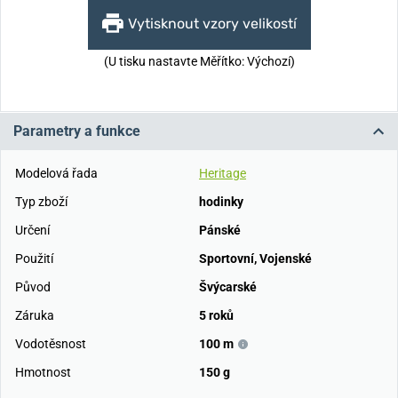
Vytisknout vzory velikostí
(U tisku nastavte Měřítko: Výchozí)
Parametry a funkce
Modelová řada
Heritage
Typ zboží
hodinky
Určení
Pánské
Použití
Sportovní
,
Vojenské
Původ
Švýcarské
Záruka
5 roků
Vodotěsnost
100 m
Hmotnost
150 g