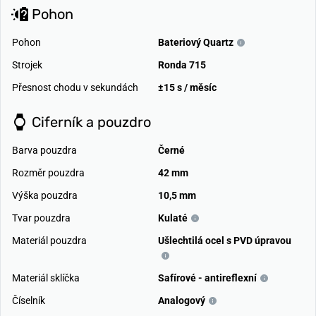
Pohon
Pohon
Bateriový Quartz
Strojek
Ronda 715
Přesnost chodu v sekundách
±15 s / měsíc
Ciferník a pouzdro
Barva pouzdra
Černé
Rozměr pouzdra
42 mm
Výška pouzdra
10,5 mm
Tvar pouzdra
Kulaté
Materiál pouzdra
Ušlechtilá ocel s PVD úpravou
Materiál sklíčka
Safírové - antireflexní
Číselník
Analogový