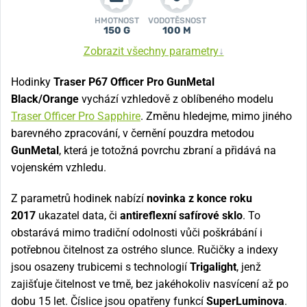
HMOTNOST
VODOTĚSNOST
150 G
100 M
Zobrazit všechny parametry
↓
Hodinky
Traser P67 Officer Pro GunMetal
Black/Orange
vychází vzhledově z oblíbeného modelu
Traser Officer Pro Sapphire
. Změnu hledejme, mimo jiného
barevného zpracování, v černění pouzdra metodou
GunMetal
, která je totožná povrchu zbraní a přidává na
vojenském vzhledu.
Z parametrů hodinek nabízí
novinka z konce roku
2017
ukazatel data, či
antireflexní safírové sklo
. To
obstarává mimo tradiční odolnosti vůči poškrábání i
potřebnou čitelnost za ostrého slunce. Ručičky a indexy
jsou osazeny trubicemi s technologií
Trigalight
, jenž
zajišťuje čitelnost ve tmě, bez jakéhokoliv nasvícení až po
dobu 15 let. Číslice jsou opatřeny funkcí
SuperLuminova
.