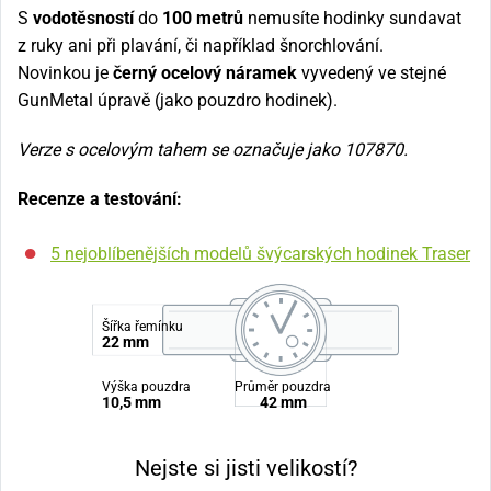
S
vodotěsností
do
100
metrů
nemusíte hodinky sundavat
z ruky ani při plavání, či například šnorchlování.
Novinkou je
černý ocelový náramek
vyvedený ve stejné
GunMetal úpravě (jako pouzdro hodinek).
Verze s ocelovým tahem se označuje jako 107870.
Recenze a testování:
5 nejoblíbenějších modelů švýcarských hodinek Traser
Šířka řemínku
22 mm
Výška pouzdra
Průměr pouzdra
10,5 mm
42 mm
Nejste si jisti velikostí?