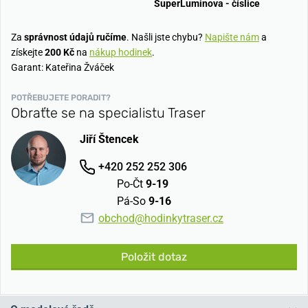
SuperLuminova - číslice
Za
správnost údajů ručíme
. Našli jste chybu?
Napište nám
a
získejte
200 Kč
na
nákup hodinek
.
Garant: Kateřina Žváček
POTŘEBUJETE PORADIT?
Obraťte se na specialistu Traser
Jiří Štencek
+420 252 252 306
Po-Čt
9-19
Pá-So
9-16
obchod@hodinkytraser.cz
Položit dotaz