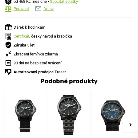
od 468 Kč měsíčně •
Spočítat splátky
Porovnat
Dotaz
Dárek k hodinkám
Certifikát
, český návod a krabička
Záruka
5 let
Zkrácení řemínku zdarma
90 dní na bezplatné
vrácení
Autorizovaný prodejce
Traser
Podobné produkty