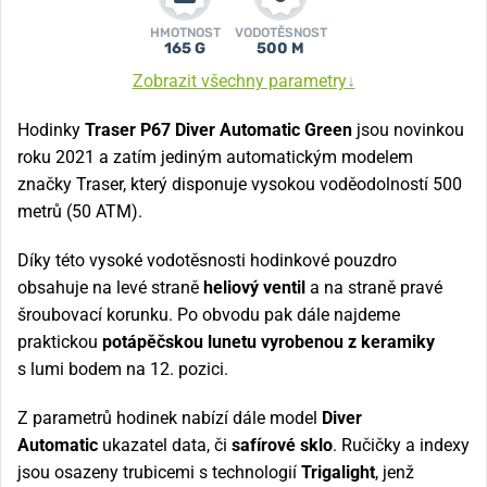
HMOTNOST
VODOTĚSNOST
165 G
500 M
Zobrazit všechny parametry
↓
Hodinky
Traser P67 Diver Automatic Green
jsou novinkou
roku 2021 a zatím jediným automatickým modelem
značky Traser, který disponuje vysokou voděodolností 500
metrů (50 ATM).
Díky této vysoké vodotěsnosti hodinkové pouzdro
obsahuje na levé straně
heliový ventil
a na straně pravé
šroubovací korunku. Po obvodu pak dále najdeme
praktickou
potápěčskou lunetu vyrobenou z keramiky
s lumi bodem na 12. pozici.
Z parametrů hodinek nabízí dále model
Diver
Automatic
ukazatel data, či
safírové sklo
. Ručičky a indexy
jsou osazeny trubicemi s technologií
Trigalight
, jenž