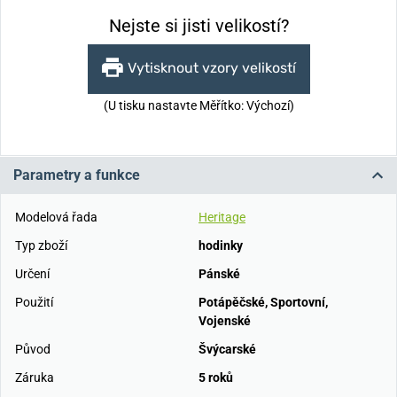
Nejste si jisti velikostí?
Vytisknout vzory velikostí
(U tisku nastavte Měřítko: Výchozí)
Parametry a funkce
Modelová řada
Heritage
Typ zboží
hodinky
Určení
Pánské
Použití
Potápěčské
,
Sportovní
,
Vojenské
Původ
Švýcarské
Záruka
5 roků