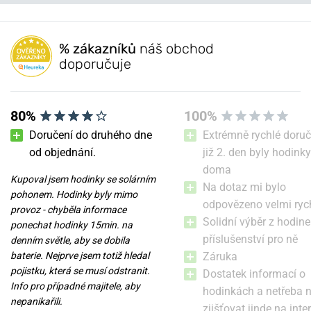
Máte otázku? Zanechte nám komentář
Jungmeister.
NEJPRODÁVANĚJŠÍ
NEJPRODÁVANĚJŠÍ
NA PRODEJNĚ
NA PRODEJNĚ
Populární modelové řady Traser
Přidat dotaz
% zákazníků
náš obchod
doporučuje
80%
100%
Doručení do druhého dne
Extrémně rychlé doruč
od objednání.
již 2. den byly hodinky
doma
Kupoval jsem hodinky se solárním
Traser P67 Officer Pro
Traser P67 Officer Pro
Na dotaz mi bylo
pohonem. Hodinky byly mimo
GunMetal Black
GunMetal Black Steel
odpovězeno velmi ryc
provoz - chyběla informace
Solidní výběr z hodine
ponechat hodinky 15min. na
v úterý 11. 8. u vás
v úterý 11. 8. u vás
příslušenství pro ně
Skladem
Skladem
denním světle, aby se dobila
12 200 Kč
15 200 Kč
baterie. Nejprve jsem totiž hledal
Záruka
pojistku, která se musí odstranit.
Dostatek informací o
Info pro případné majitele, aby
hodinkách a netřeba 
nepanikařili.
zjišťovat jinde na inte