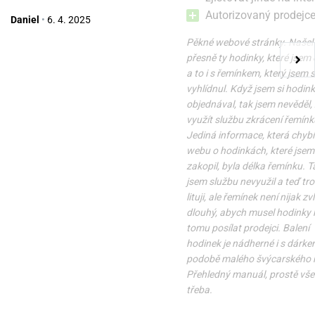
Autorizovaný prodejc
Daniel
•
6. 4. 2025
Pěkné webové stránky. Našel
přesně ty hodinky, které jsem 
a to i s řemínkem, který jsem s
vyhlídnul. Když jsem si hodin
objednával, tak jsem nevěděl,
využít službu zkrácení řemínk
Jediná informace, která chybí
webu o hodinkách, které jsem 
zakopil, byla délka řemínku. T
jsem službu nevyužil a teď tr
lituji, ale řemínek není nijak zv
dlouhý, abych musel hodinky k
tomu posílat prodejci. Balení
hodinek je nádherné i s dárke
podobě malého švýcarského 
Přehledný manuál, prostě vše 
třeba.