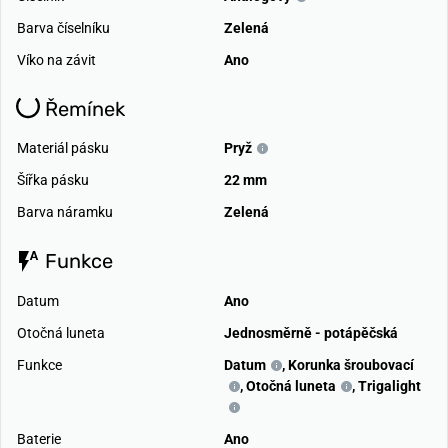
Barva číselníku
Zelená
Víko na závit
Ano
Řemínek
Materiál pásku
Pryž
Šířka pásku
22 mm
Barva náramku
Zelená
Funkce
Datum
Ano
Otočná luneta
Jednosměrně - potápěčská
Funkce
Datum
,
Korunka šroubovací
,
Otočná luneta
,
Trigalight
Baterie
Ano