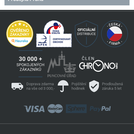
Doprava zdarma
Pojištění
Prodloužená
na vše od 3 000,-
hodinek
záruka 5 let