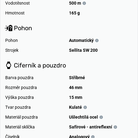
Vodotěsnost
500 m
Hmotnost
165 g
Pohon
Pohon
Automatický
Strojek
Sellita SW 200
Ciferník a pouzdro
Barva pouzdra
Stříbrné
Rozměr pouzdra
46 mm
Výška pouzdra
15 mm
Tvar pouzdra
Kulaté
Materiál pouzdra
Ušlechtilá ocel
Materiál sklíčka
Safírové - antireflexní
Číselník
Analogový