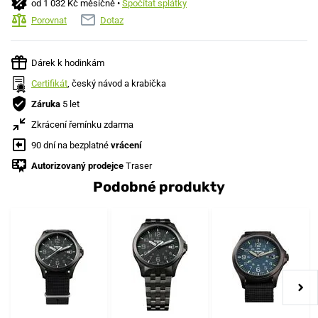
od 1 032 Kč měsíčně •
Spočítat splátky
Porovnat
Dotaz
Dárek k hodinkám
Certifikát
, český návod a krabička
Záruka
5 let
Zkrácení řemínku zdarma
90 dní na bezplatné
vrácení
Autorizovaný prodejce
Traser
Podobné produkty