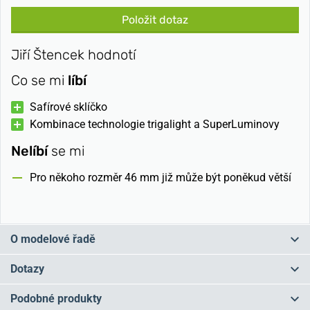
Položit dotaz
Jiří Štencek hodnotí
Co se mi
líbí
Safírové sklíčko
Kombinace technologie trigalight a SuperLuminovy
Nelíbí
se mi
Pro někoho rozměr 46 mm již může být poněkud větší
O modelové řadě
Kdysi velmi široká řada Profesional se přejmenovala nově na
Dotazy
Traser Heritage a zúžila se na modely
odkazující do historie
. Její
součástí jsou stálice jako Traser P5900 a Traser Officer Pro. Lákadly
Podobné produkty
pro fajnšmekry můžou být modely Aviator Jungmann a Aviator