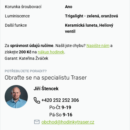
Korunka šroubovací
Ano
Luminiscence
Trigalight - zelená, oranžová
Další funkce
Keramická luneta, Heliový
ventil
Za
správnost údajů ručíme
. Našli jste chybu?
Napište nám
a
získejte
200 Kč
na
nákup hodinek
.
Garant: Kateřina Žváček
POTŘEBUJETE PORADIT?
Obraťte se na specialistu Traser
Jiří Štencek
+420 252 252 306
Po-Čt
9-19
Pá-So
9-16
obchod@hodinkytraser.cz