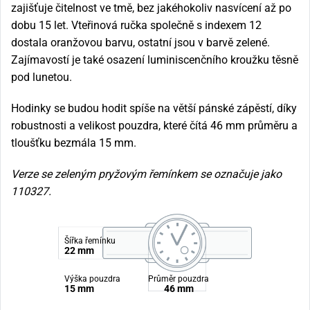
zajišťuje čitelnost ve tmě, bez jakéhokoliv nasvícení až po
dobu 15 let. Vteřinová ručka společně s indexem 12
dostala oranžovou barvu, ostatní jsou v barvě zelené.
Zajímavostí je také osazení luminiscenčního kroužku těsně
pod lunetou.
Hodinky se budou hodit spíše na větší pánské zápěstí, díky
robustnosti a velikost pouzdra, které čítá 46 mm průměru a
tloušťku bezmála 15 mm.
Verze se zeleným pryžovým řemínkem se označuje jako
110327.
Šířka řemínku
22 mm
Výška pouzdra
Průměr pouzdra
15 mm
46 mm