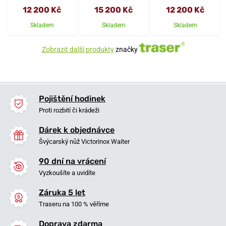
12 200 Kč
15 200 Kč
12 200 Kč
Skladem
Skladem
Skladem
Zobrazit další produkty
značky
Pojištění hodinek
Proti rozbití či krádeži
Dárek k objednávce
Švýcarský nůž Victorinox Waiter
90 dní na vrácení
Vyzkoušíte a uvidíte
Záruka 5 let
Traseru na 100 % věříme
Doprava zdarma