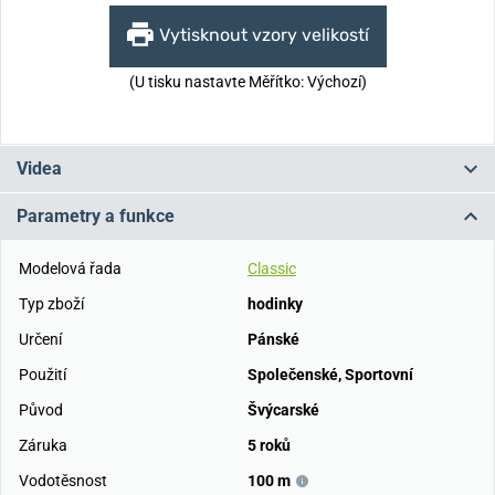
Vytisknout vzory velikostí
(U tisku nastavte Měřítko: Výchozí)
Videa
Parametry a funkce
Modelová řada
Classic
Typ zboží
hodinky
Určení
Pánské
Použití
Společenské
,
Sportovní
Původ
Švýcarské
Záruka
5 roků
Vodotěsnost
100 m