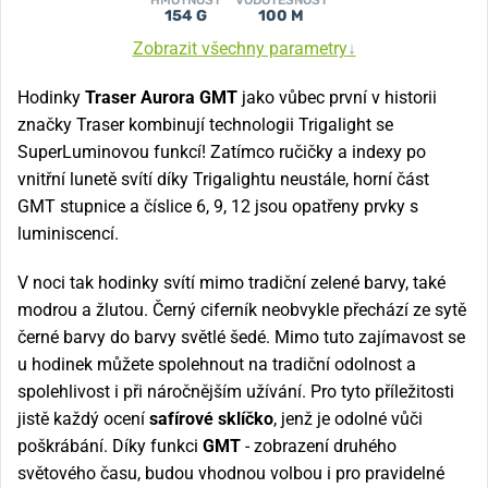
HMOTNOST
VODOTĚSNOST
154 G
100 M
Zobrazit všechny parametry
↓
Hodinky
Traser Aurora GMT
jako vůbec první v historii
značky Traser kombinují technologii Trigalight se
SuperLuminovou funkcí! Zatímco ručičky a indexy po
vnitřní lunetě svítí díky Trigalightu neustále, horní část
GMT stupnice a číslice 6, 9, 12 jsou opatřeny prvky s
luminiscencí.
V noci tak hodinky svítí mimo tradiční zelené barvy, také
modrou a žlutou. Černý ciferník neobvykle přechází ze sytě
černé barvy do barvy světlé šedé. Mimo tuto zajímavost se
u hodinek můžete spolehnout na tradiční odolnost a
spolehlivost i při náročnějším užívání. Pro tyto příležitosti
jistě každý ocení
safírové sklíčko
, jenž je odolné vůči
poškrábání. Díky funkci
GMT
- zobrazení druhého
světového času, budou vhodnou volbou i pro pravidelné