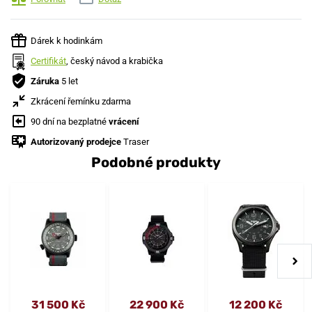
Dárek k hodinkám
Certifikát
, český návod a krabička
Záruka
5 let
Zkrácení řemínku zdarma
90 dní na bezplatné
vrácení
Autorizovaný prodejce
Traser
Podobné produkty
31 500 Kč
22 900 Kč
12 200 Kč