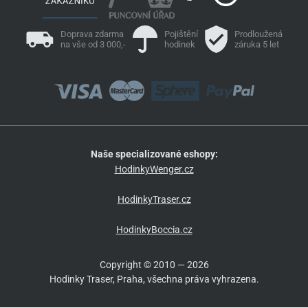
Doprava zdarma
Pojištění
Prodloužená
na vše od 3 000,-
hodinek
záruka 5 let
Naše specializované eshopy:
HodinkyWenger.cz
HodinkyTraser.cz
HodinkyBoccia.cz
Copyright © 2010 — 2026
Hodinky Traser, Praha, všechna práva vyhrazena.