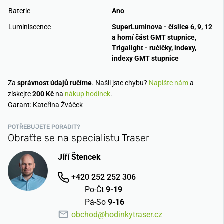
Baterie
Ano
Luminiscence
SuperLuminova - číslice 6, 9, 12
a horní část GMT stupnice,
Trigalight - ručičky, indexy,
indexy GMT stupnice
Za
správnost údajů ručíme
. Našli jste chybu?
Napište nám
a
získejte
200 Kč
na
nákup hodinek
.
Garant: Kateřina Žváček
POTŘEBUJETE PORADIT?
Obraťte se na specialistu Traser
Jiří Štencek
+420 252 252 306
Po-Čt
9-19
Pá-So
9-16
obchod@hodinkytraser.cz