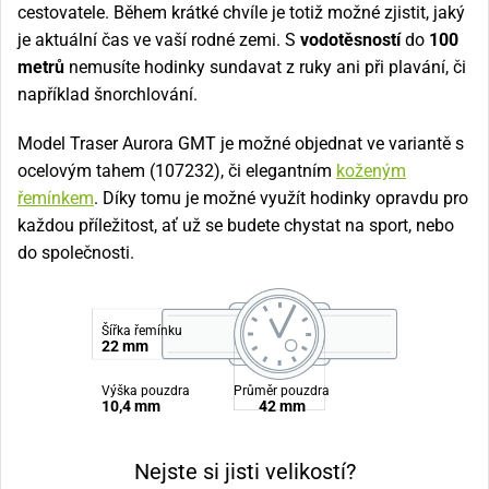
cestovatele. Během krátké chvíle je totiž možné zjistit, jaký
je aktuální čas ve vaší rodné zemi. S
vodotěsností
do
100
metrů
nemusíte hodinky sundavat z ruky ani při plavání, či
například šnorchlování.
Model Traser Aurora GMT je možné objednat ve variantě s
ocelovým tahem
(107232)
, či elegantním
koženým
řemínkem
. Díky tomu je možné využít hodinky opravdu pro
každou příležitost, ať už se budete chystat na sport, nebo
do společnosti.
Šířka řemínku
22 mm
Výška pouzdra
Průměr pouzdra
10,4 mm
42 mm
Nejste si jisti velikostí?