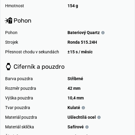
Hmotnost
154 g
Pohon
Pohon
Bateriový Quartz
Strojek
Ronda 515.24H
Přesnost chodu v sekundách
±15 s / měsíc
Ciferník a pouzdro
Barva pouzdra
Stříbrné
Rozměr pouzdra
42 mm
Výška pouzdra
10,4 mm
Tvar pouzdra
Kulaté
Materiál pouzdra
Ušlechtilá ocel
Materiál sklíčka
Safírové