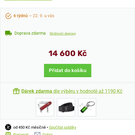
6 týdnů
— 22. 9. u vás
Doprava zdarma
Možnosti dopravy
14 600 Kč
Přidat do košíku
Dárek zdarma
dle výběru v hodnotě až 1190 Kč
od 450 Kč měsíčně •
Spočítat splátky
Porovnat
Dotaz