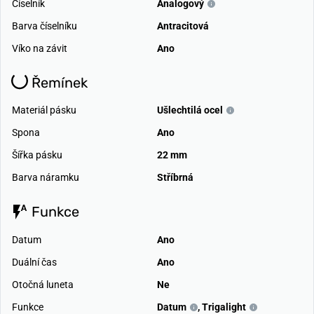
Číselník
Analogový
Barva číselníku
Antracitová
Víko na závit
Ano
Řemínek
Materiál pásku
Ušlechtilá ocel
Spona
Ano
Šířka pásku
22 mm
Barva náramku
Stříbrná
Funkce
Datum
Ano
Duální čas
Ano
Otočná luneta
Ne
Funkce
Datum
,
Trigalight