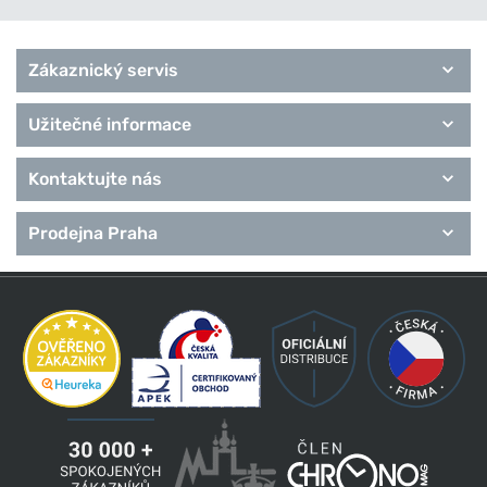
Zákaznický servis
Užitečné informace
Kontaktujte nás
Prodejna Praha