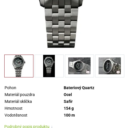
Pohon
Bateriový Quartz
Materiál pouzdra
Ocel
Materiál sklíčka
Safír
Hmotnost
154 g
Vodotěsnost
100 m
Podrobný popis produktu
↓