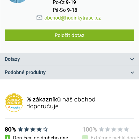
Po-Čt
9-19
Pá-So
9-16
obchod@hodinkytraser.cz
Položit dotaz
Dotazy
Podobné produkty
Máte otázku? Zanechte nám komentář
NA PRODEJNĚ
NA PRODEJNĚ
Přidat dotaz
% zákazníků
náš obchod
doporučuje
80%
100%
Doručení do druhého dne
Extrémně rychlé doruč