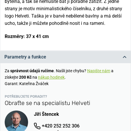
bytelná, a tak se nemusíte bát ji pořádně zatížit. Z jedné
strany je motiv minimalistického číselníku, z druhé strany
logo Helveti. Taška je v barvě nebělené bavlny a má delší
ucho, takže ji můžete pohodlně nosit i na rameni.
Rozměry: 37 x 41 cm
Parametry a funkce
Za
správnost údajů ručíme
. Našli jste chybu?
Napište nám
a
získejte
200 Kč
na
nákup hodinek
.
Garant: Kateřina Žváček
POTŘEBUJETE PORADIT?
Obraťte se na specialistu Helveti
Jiří Štencek
+420 252 252 306