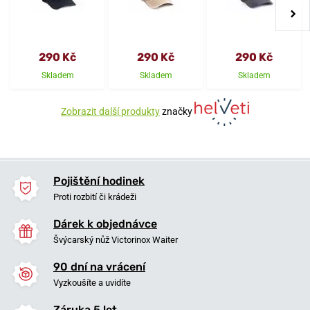
290 Kč
290 Kč
290 Kč
Skladem
Skladem
Skladem
Zobrazit další produkty
značky
Pojištění hodinek
Proti rozbití či krádeži
Dárek k objednávce
Švýcarský nůž Victorinox Waiter
90 dní na vrácení
Vyzkoušíte a uvidíte
Záruka 5 let