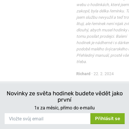
webu o hodinkách, které jsem 
zakopil, byla délka řemínku. T
jsem službu nevyužil a teď tr
lituji, ale řemínek není nijak zv
dlouhý, abych musel hodinky k
tomu posílat prodejci. Balení
hodinek je nádherné i s dárke
podobě malého švýcarského 
Přehledný manuál, prostě vše 
třeba.
Richard
•
22. 2. 2024
Novinky ze světa hodinek budete vědět jako
první
1x za měsíc, přímo do e-mailu
Přihlásit se