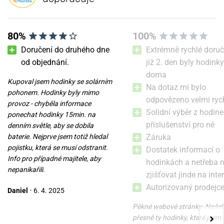
80%
100%
Doručení do druhého dne
Extrémně rychlé doruč
od objednání.
již 2. den byly hodinky
doma
Kupoval jsem hodinky se solárním
Nůž Victorinox Classic SD
Nůž Victorinox Classic SD
Na dotaz mi bylo
pohonem. Hodinky byly mimo
Zodiac Exclusive Edition
Zodiac Exclusive Edition
odpovězeno velmi ryc
Virgo 0.6223.2VIR
Pisces 0.6223.2PIS
provoz - chyběla informace
Solidní výběr z hodine
ponechat hodinky 15min. na
zítra 7. 8. u vás
zítra 7. 8. u vás
příslušenství pro ně
Skladem
Skladem
denním světle, aby se dobila
749 Kč
749 Kč
baterie. Nejprve jsem totiž hledal
Záruka
pojistku, která se musí odstranit.
Dostatek informací o
Info pro případné majitele, aby
hodinkách a netřeba 
nepanikařili.
zjišťovat jinde na inte
Autorizovaný prodejc
Daniel
•
6. 4. 2025
Pěkné webové stránky. Našel
přesně ty hodinky, které jsem 