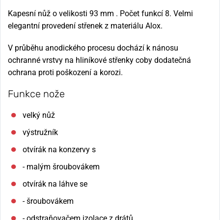
Kapesní nůž o velikosti 93 mm . Počet funkcí 8. Velmi
elegantní provedení střenek z materiálu Alox.
V průběhu anodického procesu dochází k nánosu
ochranné vrstvy na hliníkové střenky coby dodatečná
ochrana proti poškození a korozi.
Funkce nože
velký nůž
výstružník
otvírák na konzervy s
- malým šroubovákem
otvírák na láhve se
- šroubovákem
- odstraňovačem izolace z drátů