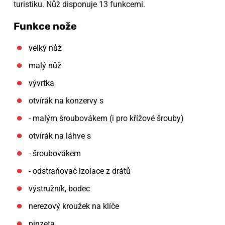
turistiku. Nůž disponuje 13 funkcemi.
Funkce nože
velký nůž
malý nůž
vývrtka
otvírák na konzervy s
- malým šroubovákem (i pro křížové šrouby)
otvírák na láhve s
- šroubovákem
- odstraňovač izolace z drátů
výstružník, bodec
nerezový kroužek na klíče
pinzeta