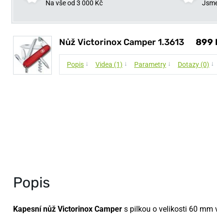
Na vše od 3 000 Kč
Jsme
Nůž Victorinox Camper 1.3613
899 
↓
↓
↓
↓
Popis
Videa (1)
Parametry
Dotazy (0)
Popis
Kapesní nůž Victorinox Camper
s pilkou o velikosti 60 mm 