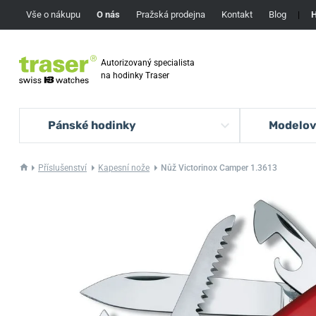
Vše o nákupu
O nás
Pražská prodejna
Kontakt
Blog
|
H
Autorizovaný specialista
na hodinky Traser
Pánské hodinky
Modelov
Příslušenství
Kapesní nože
Nůž Victorinox Camper 1.3613