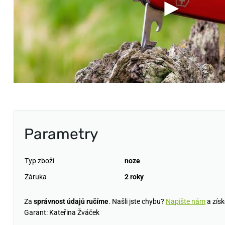
Parametry
Typ zboží
noze
Záruka
2 roky
Za
správnost údajů ručíme
. Našli jste chybu?
Napište nám
a získ
Garant: Kateřina Žváček