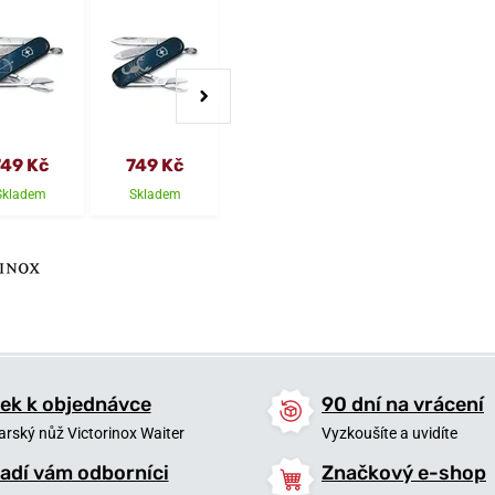
749 Kč
749 Kč
749 Kč
749 Kč
Skladem
Skladem
Skladem
Skladem
ek k objednávce
90 dní na vrácení
arský nůž Victorinox Waiter
Vyzkoušíte a uvidíte
adí vám odborníci
Značkový e-shop