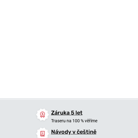
749 Kč
749 Kč
749 Kč
Skladem
Skladem
Skladem
Záruka 5 let
Traseru na 100 % věříme
Návody v češtině