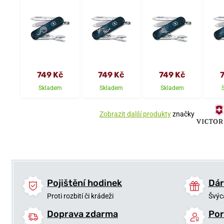
749 Kč
749 Kč
749 Kč
Skladem
Skladem
Skladem
Zobrazit další produkty
značky
Pojištění hodinek
Dár
Proti rozbití či krádeži
Švýc
Doprava zdarma
Por