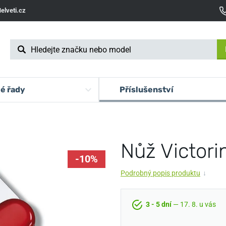
elveti.cz
é řady
Příslušenství
Nůž Victori
-10%
Podrobný popis produktu
↓
3 - 5 dní
— 17. 8. u vás