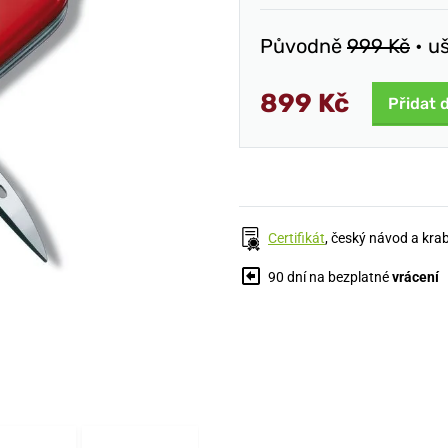
Původně
999 Kč
• u
899 Kč
Přidat 
Certifikát
, český návod a kra
90 dní na bezplatné
vrácení