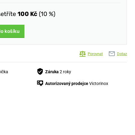
šetříte
100 Kč
(10 %)
do košíku
Porovnat
Dotaz
bička
Záruka
2 roky
Autorizovaný prodejce
Victorinox