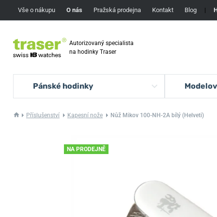
Vše o nákupu
O nás
Pražská prodejna
Kontakt
Blog
|
H
Autorizovaný specialista
na hodinky Traser
Pánské hodinky
Modelov
Příslušenství
Kapesní nože
Nůž Mikov 100-NH-2A bílý (Helveti)
NA PRODEJNĚ