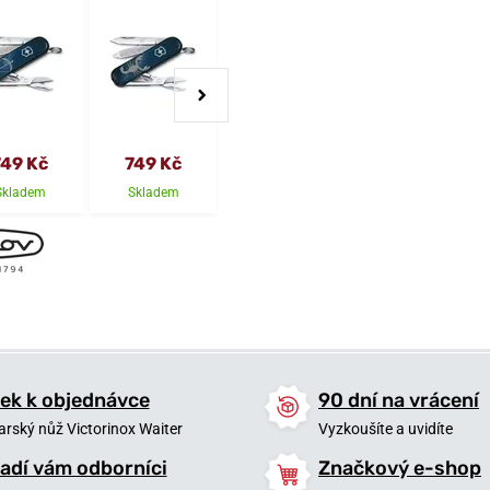
749 Kč
749 Kč
749 Kč
749 Kč
Skladem
Skladem
Skladem
Skladem
ek k objednávce
90 dní na vrácení
arský nůž Victorinox Waiter
Vyzkoušíte a uvidíte
adí vám odborníci
Značkový e-shop