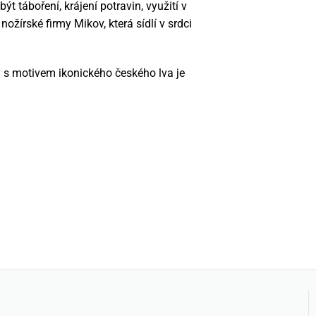
t táboření, krájení potravin, využití v
nožírské firmy Mikov, která sídlí v srdci
a s motivem ikonického českého lva je
.