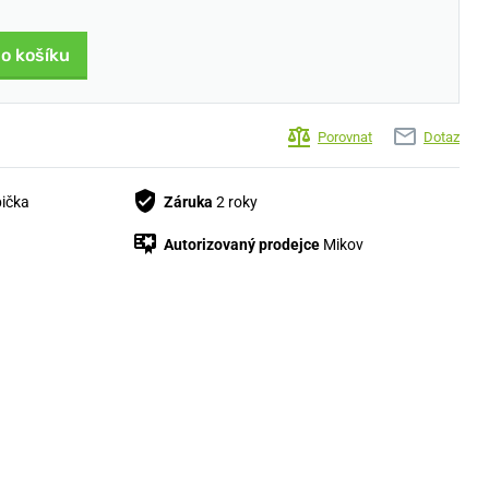
do košíku
Porovnat
Dotaz
bička
Záruka
2 roky
Autorizovaný prodejce
Mikov