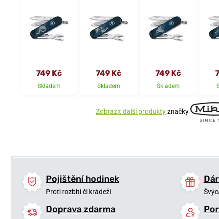
749 Kč
749 Kč
749 Kč
Skladem
Skladem
Skladem
Zobrazit další produkty
značky
Pojištění hodinek
Dár
Proti rozbití či krádeži
Švýc
Doprava zdarma
Por