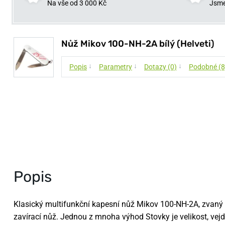
Na vše od 3 000 Kč
Jsme
Nůž Mikov 100-NH-2A bílý (Helveti)
↓
↓
↓
Popis
Parametry
Dotazy (0)
Podobné (8
Popis
Klasický multifunkční kapesní nůž Mikov 100-NH-2A, zvaný
zavírací nůž. Jednou z mnoha výhod Stovky je velikost, vejd