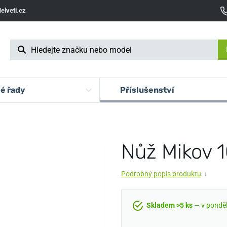
elveti.cz
é řady
Příslušenství
Nůž Mikov 1
Podrobný popis produktu
↓
Skladem >5 ks
— v pondělí