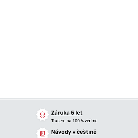
749 Kč
749 Kč
749 Kč
Skladem
Skladem
Skladem
Záruka 5 let
Traseru na 100 % věříme
Návody v češtině