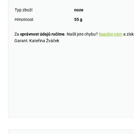
Typ zboží
noze
Hmotnost
55 g
Za
správnost údajů ručíme
. Našli jste chybu?
Napište nám
a získ
Garant: Kateřina Žváček