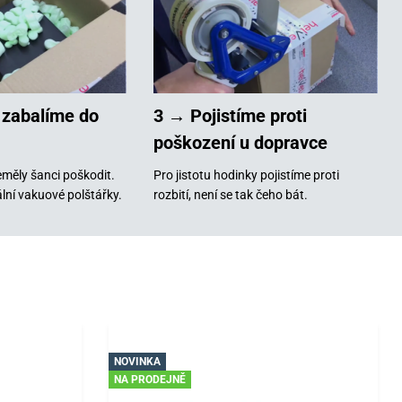
 zabalíme do
3 → Pojistíme proti
poškození u dopravce
měly šanci poškodit.
Pro jistotu hodinky pojistíme proti
lní vakuové polštářky.
rozbití, není se tak čeho bát.
NOVINKA
NA PRODEJNĚ