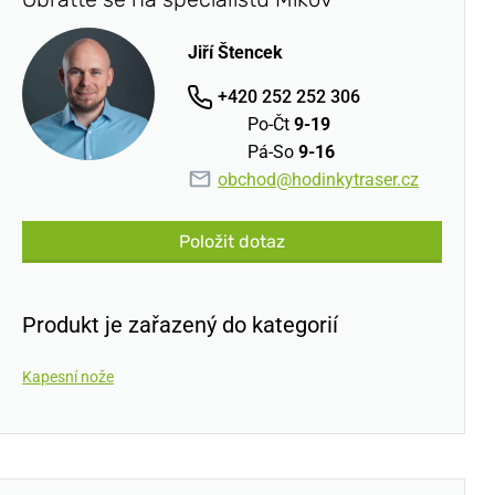
Jiří Štencek
+420 252 252 306
Po-Čt
9-19
Pá-So
9-16
obchod@hodinkytraser.cz
Položit dotaz
Produkt je zařazený do kategorií
Kapesní nože