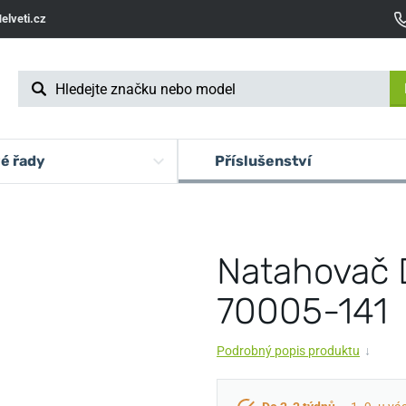
elveti.cz
é řady
Příslušenství
Natahovač 
70005-141
Podrobný popis produktu
↓