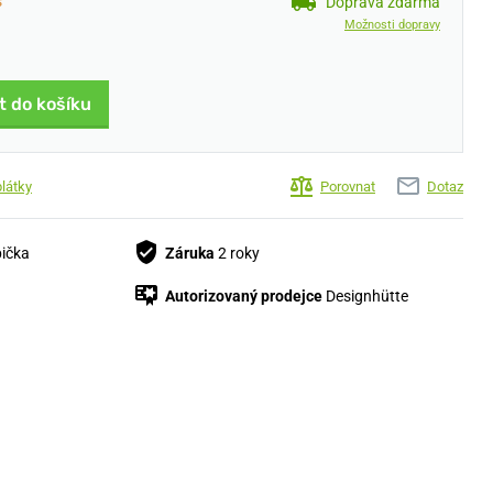
s
Doprava zdarma
Možnosti dopravy
t do košíku
plátky
Porovnat
Dotaz
bička
Záruka
2 roky
Autorizovaný prodejce
Designhütte