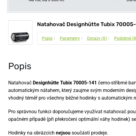
Natahovač Designhütte Tubix 70005-
↓
↓
↓
Popis
Parametry
Dotazy (0)
Podobné (8
Popis
Natahovač
Designhütte Tubix 70005-141
černo-stříbrné ba
automatickým nátahem, který zaujme svým moderním desig
vhodný téměř pro všechny běžné hodinky s automatickým ná
Pro správnou funkci doporučujeme využívat natahovač pou
opačném případě (při překročení optimální váhy hodinek) s
Hodinky na obrázcích
nejsou
součástí prodeje.