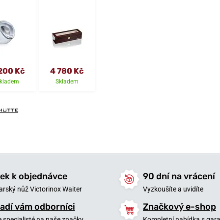
200 Kč
4 780 Kč
kladem
Skladem
ek k objednávce
90 dní na vrácení
arský nůž Victorinox Waiter
Vyzkoušíte a uvidíte
adí vám odborníci
Značkový e-shop
 specialisté na naše značky
Kompletní nabídka s garan