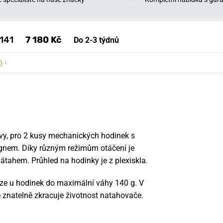
141
7 180 Kč
Do 2-3 týdnů
↓
)
rvy, pro 2 kusy mechanických hodinek s
nem. Díky různým režimům otáčení je
tahem. Průhled na hodinky je z plexiskla.
ze u hodinek do maximální váhy 140 g. V
e znatelně zkracuje životnost natahovače.