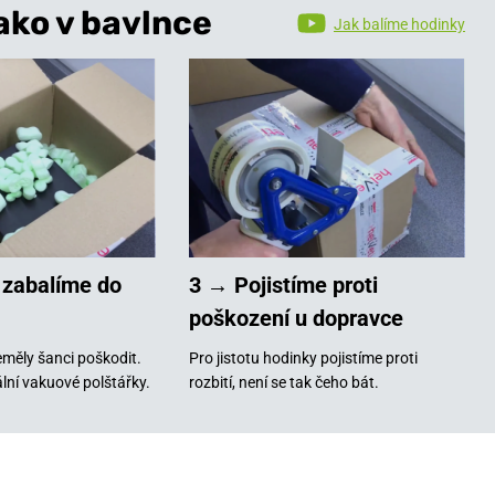
ako v bavlnce
Jak balíme hodinky
 zabalíme do
3 → Pojistíme proti
poškození u dopravce
měly šanci poškodit.
Pro jistotu hodinky pojistíme proti
lní vakuové polštářky.
rozbití, není se tak čeho bát.