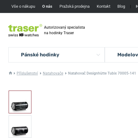
Vše o nákupu
O nás
Pražská prodejna
Kontakt
Blog
|
H
Autorizovaný specialista
na hodinky Traser
Pánské hodinky
Modelov
Příslušenství
Natahovače
Natahovač Designhütte Tubix 70005-141