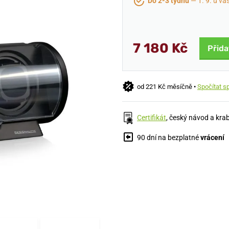
Do 2-3 týdnů
— 1. 9. u vá
7 180 Kč
Přida
od 221 Kč měsíčně •
Spočítat s
Certifikát
, český návod a kra
90 dní na bezplatné
vrácení