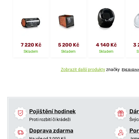
7 220 Kč
5 200 Kč
4 140 Kč
3 
Skladem
Skladem
Skladem
S
Zobrazit další produkty
značky
Pojištění hodinek
Dár
Proti rozbití či krádeži
Švýc
Doprava zdarma
Por
Na vše od 3 000 Kč
Jsme