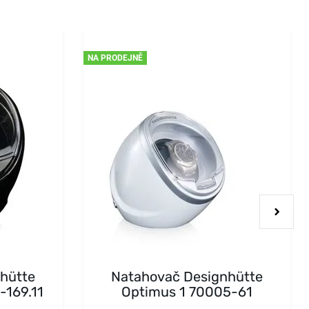
NA PRODEJNĚ
hütte
Natahovač Designhütte
-169.11
Optimus 1 70005-61