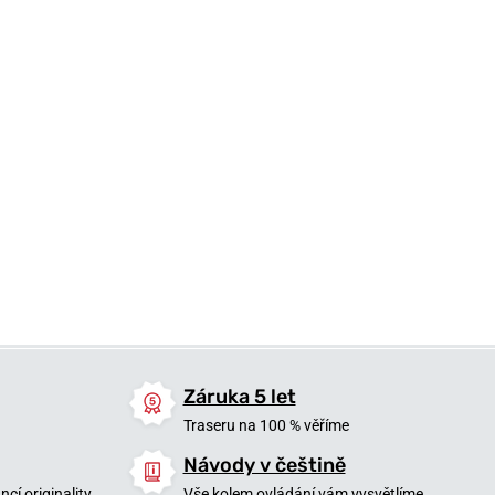
Záruka 5 let
Traseru na 100 % věříme
Návody v češtině
cí originality
Vše kolem ovládání vám vysvětlíme