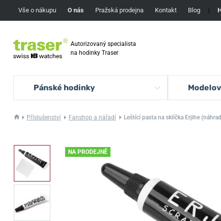
Vše o nákupu
O nás
Pražská prodejna
Kontakt
Blog
|
H
Autorizovaný specialista
na hodinky Traser
Pánské hodinky
Modelov
Příslušenství
Fanshop a nářadí
Leštící pasta na sklíčka Erjihe (náhr
NA PRODEJNĚ