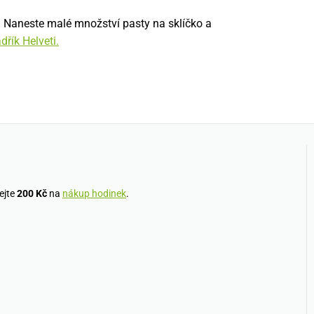
h. Naneste malé množství pasty na sklíčko a
adřík Helveti.
ejte
200 Kč
na
nákup hodinek
.