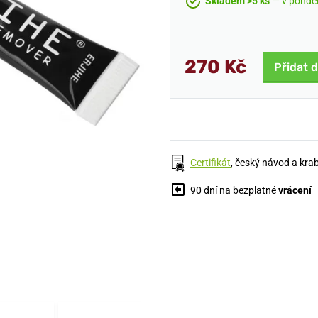
Skladem >5 ks
— v pondělí
270 Kč
Přidat 
Certifikát
, český návod a kra
90 dní na bezplatné
vrácení