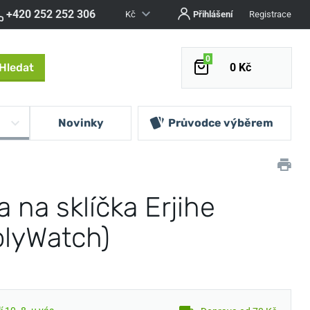
+420 252 252 306
Kč
Přihlášení
Registrace
0
Hledat
0 Kč
Novinky
Průvodce výběrem
a na sklíčka Erjihe
olyWatch)