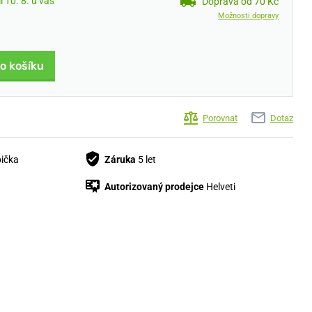
 10. 8. u vás
Doprava od 70 Kč
Možnosti dopravy
do košíku
Porovnat
Dotaz
bička
Záruka
5 let
Autorizovaný prodejce
Helveti