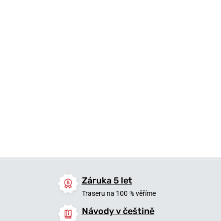
190 Kč
490 Kč
490 Kč
Skladem
Skladem
Skladem
Záruka 5 let
Traseru na 100 % věříme
Návody v češtině