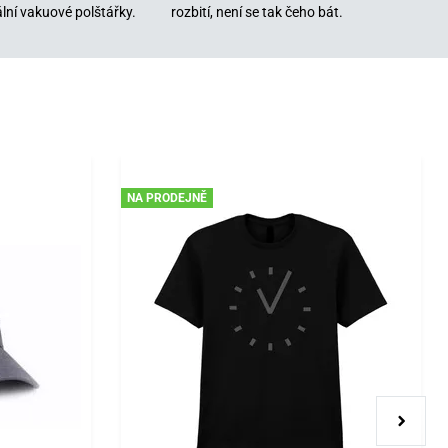
lní vakuové polštářky.
rozbití, není se tak čeho bát.
NA PRODEJNĚ