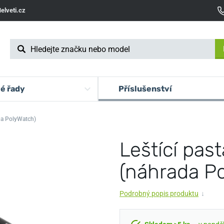
elveti.cz
é řady
Příslušenství
ada PolyWatch)
Leštící past
(náhrada P
Podrobný popis produktu
↓