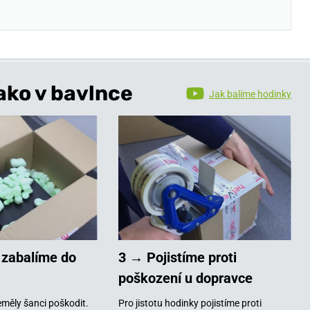
ako v bavlnce
Jak balíme hodinky
 zabalíme do
3 → Pojistíme proti
poškození u dopravce
měly šanci poškodit.
Pro jistotu hodinky pojistíme proti