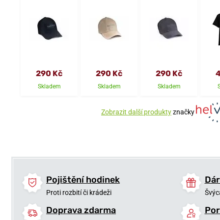
290 Kč
290 Kč
290 Kč
4
Skladem
Skladem
Skladem
Zobrazit další produkty
značky
Pojištění hodinek
Dár
Proti rozbití či krádeži
Švýc
Doprava zdarma
Por