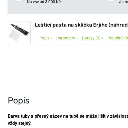
Na vše od 3 000 Kč
Jsme
Leštící pasta na sklíčka Erjihe (náhra
↓
↓
↓
Popis
Parametry
Dotazy (0)
Podobné (8
Popis
Barva tuby a přesný název na tubě se může lišit v závislost
vždy stejný.