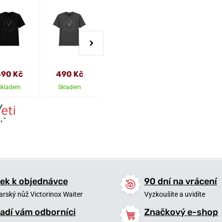
90 Kč
490 Kč
490 Kč
150 Kč
Skladem
Skladem
Skladem
Skladem
ek k objednávce
90 dní na vrácení
arský nůž Victorinox Waiter
Vyzkoušíte a uvidíte
adí vám odborníci
Značkový e-shop