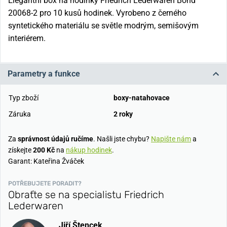
Elegantní box na hodinky Friedrich Lederwaren Bond
20068-2 pro 10 kusů hodinek. Vyrobeno z černého
syntetického materiálu se světle modrým, semišovým
interiérem.
Parametry a funkce
Typ zboží
boxy-natahovace
Záruka
2 roky
Za
správnost údajů ručíme
. Našli jste chybu?
Napište nám
a
získejte
200 Kč
na
nákup hodinek
.
Garant: Kateřina Žváček
POTŘEBUJETE PORADIT?
Obraťte se na specialistu Friedrich
Lederwaren
Jiří Štencek