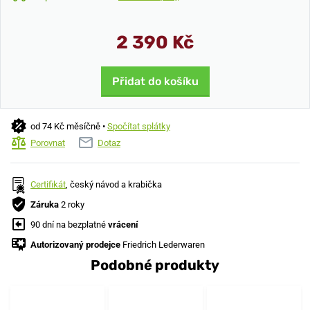
2 390 Kč
Přidat do košíku
od 74 Kč měsíčně •
Spočítat splátky
Porovnat
Dotaz
Certifikát
, český návod a krabička
Záruka
2 roky
90 dní na bezplatné
vrácení
Autorizovaný prodejce
Friedrich Lederwaren
Podobné produkty