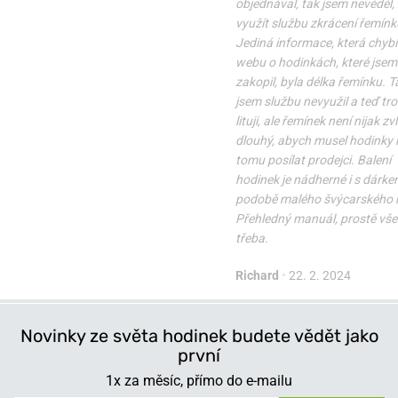
objednával, tak jsem nevěděl,
využít službu zkrácení řemínk
Jediná informace, která chybí
webu o hodinkách, které jsem 
zakopil, byla délka řemínku. T
jsem službu nevyužil a teď tr
lituji, ale řemínek není nijak zv
dlouhý, abych musel hodinky k
tomu posílat prodejci. Balení
hodinek je nádherné i s dárke
podobě malého švýcarského 
Přehledný manuál, prostě vše 
třeba.
Richard
•
22. 2. 2024
Novinky ze světa hodinek budete vědět jako
první
1x za měsíc, přímo do e-mailu