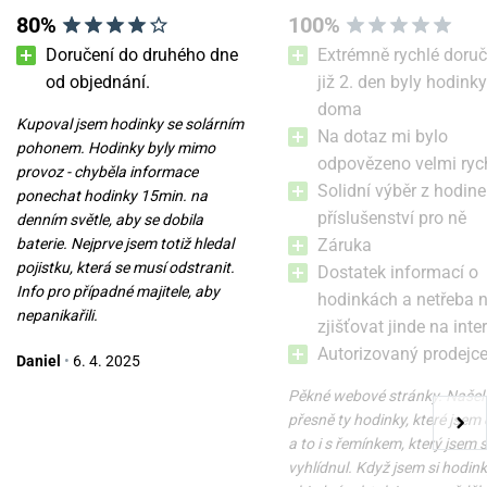
80%
100%
Doručení do druhého dne
Extrémně rychlé doruč
od objednání.
již 2. den byly hodinky
doma
Kupoval jsem hodinky se solárním
Box na hodinky Designhütte
Box na hodinky Friedrich
Na dotaz mi bylo
pohonem. Hodinky byly mimo
Auckland 6 70005-142
Lederwaren London 26120-2
odpovězeno velmi ryc
provoz - chyběla informace
Solidní výběr z hodine
ponechat hodinky 15min. na
v úterý 11. 8. u vás
v úterý 11. 8. u vás
příslušenství pro ně
Skladem
Skladem
denním světle, aby se dobila
4 780 Kč
3 700 Kč
baterie. Nejprve jsem totiž hledal
Záruka
pojistku, která se musí odstranit.
Dostatek informací o
Info pro případné majitele, aby
hodinkách a netřeba 
nepanikařili.
zjišťovat jinde na inte
Autorizovaný prodejc
Daniel
•
6. 4. 2025
Pěkné webové stránky. Našel
přesně ty hodinky, které jsem 
a to i s řemínkem, který jsem s
vyhlídnul. Když jsem si hodin