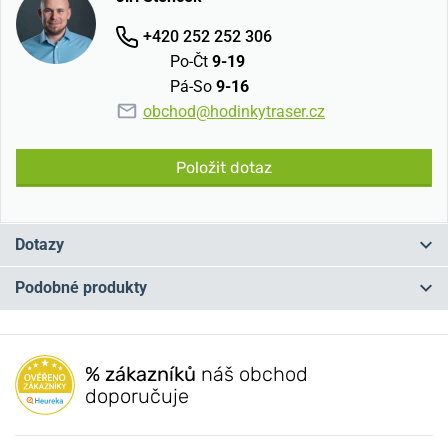
+420 252 252 306
Po-Čt
9-19
Pá-So
9-16
obchod@hodinkytraser.cz
Položit dotaz
Dotazy
Podobné produkty
Máte otázku? Zanechte nám komentář
NA PRODEJNĚ
NA PRODEJNĚ
Přidat dotaz
% zákazníků
náš obchod
doporučuje