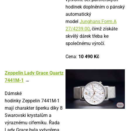
hodinek doplněním o pánský
automatický
model
Junghans Form A
27/4239.00
, čímž získáte
skvělý dárek třeba ke
společnému výročí.
Cena:
10 490 Kč
Zeppelin Lady Grace Quartz
7441M-1
→
Dámské
hodinky Zeppelin 7441M-1
mají charakter šperku díky 8
Swarovski krystalům a
výraznému ciferníku. Řada
Lady Grace byla vytvořena