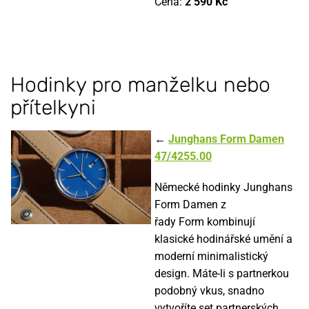
Cena:
2 590 Kč
Hodinky pro manželku nebo
přítelkyni
←
Junghans Form Damen
47/4255.00
Německé hodinky Junghans
Form Damen z
řady Form kombinují
klasické hodinářské umění a
moderní minimalistický
design. Máte-li s partnerkou
podobný vkus, snadno
vytvoříte set partnerských