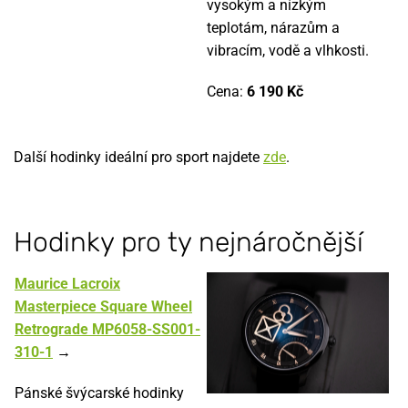
vysokým a nízkým
teplotám, nárazům a
vibracím, vodě a vlhkosti.
Cena:
6 190 Kč
Další hodinky ideální pro sport najdete
zde
.
Hodinky pro ty nejnáročnější
Maurice Lacroix
Masterpiece Square Wheel
Retrograde MP6058-SS001-
310-1
→
Pánské švýcarské hodinky