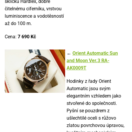
sklíčku Hardlex, dobře
čitelnému ciferníku, vrstvou
luminiscence a vodotěsností
až do 100 m.
Cena:
7 690 Kč
←
Orient Automatic Sun
and Moon Ver.3 RA-
AK0009T
Hodinky z řady Orient
Automatic jsou svým
elegantním vzhledem jako
stvořené do společnosti.
Pyšní se pouzdrem z
ušlechtilé oceli s růžovo
zlatou povrchovou úpravou,