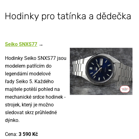
Hodinky pro tatínka a dědečka
Seiko SNXS77
→
Hodinky Seiko SNXS77 jsou
modelem patřícím do
legendární modelové
řady Seiko 5. Každého
majitele potěší pohled na
mechanické srdce hodinek -
strojek, který je možno
sledovat skrz průhledné
dýnko.
Cena:
3 590 Kč