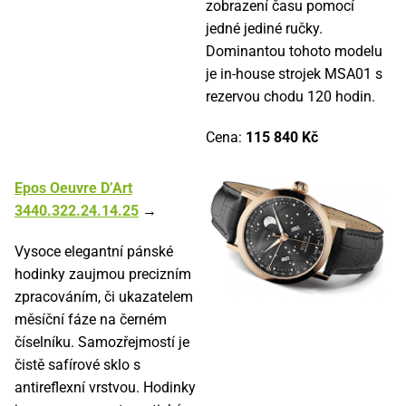
zobrazení času pomocí
jedné jediné ručky.
Dominantou tohoto modelu
je in-house strojek MSA01 s
rezervou chodu 120 hodin.
Cena:
115 840 Kč
Epos Oeuvre D’Art
3440.322.24.14.25
→
Vysoce elegantní pánské
hodinky zaujmou precizním
zpracováním, či ukazatelem
měsíční fáze na černém
číselníku. Samozřejmostí je
čistě safírové sklo s
antireflexní vrstvou. Hodinky