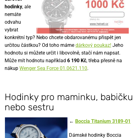
hodinky
, ale
nemáte
odvahu
vybrat
konkrétní typ? Nebo chcete obdarovanému přispět jen
určitou částkou? Od toho máme
dárkový poukaz!
Jeho
hodnotu si můžete určit i libovolně, stačí nám napsat.
Může mít hodnotu například
6 190 Kč
, třeba přesně na
nákup
Wenger Sea Force 01.0621.110
.
Hodinky pro maminku, babičku
nebo sestru
←
Boccia Titanium 3189-01
Dámské hodinky Boccia