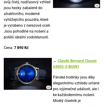
svůj čistý, nadčasový vzhled
jsou hezky zabalené do
atraktivního, moderně
vyhlížejícího pouzdra, které
je vyrobeno z nerezové oceli.
Jsou pohodlné na nošení a
potěší ideální vodotěsností.
Cena:
7 890 Kč
←
Claude Bernard Classic
63003-3-BUIN1
Pánské hodinky jsou díky
elegantnímu vzhledu určené
pro výjimečné události, ale i
ke každodennímu nošení.
Modrý číselník je