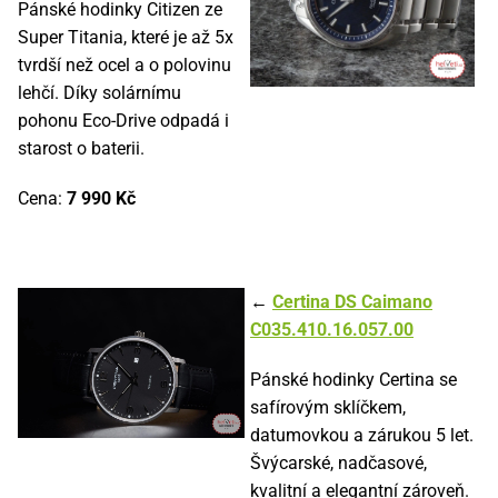
Pánské hodinky Citizen ze
Super Titania, které je až 5x
tvrdší než ocel a o polovinu
lehčí. Díky solárnímu
pohonu Eco-Drive odpadá i
starost o baterii.
Cena:
7 990 Kč
←
Certina DS Caimano
C035.410.16.057.00
Pánské hodinky Certina se
safírovým sklíčkem,
datumovkou a zárukou 5 let.
Švýcarské, nadčasové,
kvalitní a elegantní zároveň.