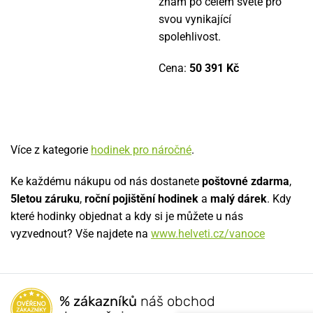
znám po celém světě pro
svou vynikající
spolehlivost.
Cena:
50 391 Kč
Více z kategorie
hodinek pro náročné
.
Ke každému nákupu od nás dostanete
poštovné zdarma
,
5letou záruku
,
roční pojištění hodinek
a
malý dárek
. Kdy
které hodinky objednat a kdy si je můžete u nás
vyzvednout? Vše najdete na
www.helveti.cz/vanoce
% zákazníků
náš obchod