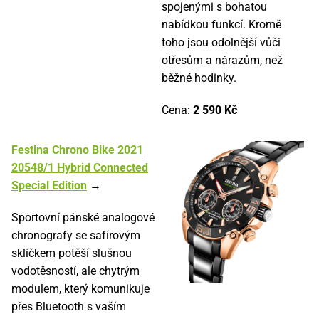
spojenými s bohatou
nabídkou funkcí. Kromě
toho jsou odolnější vůči
otřesům a nárazům, než
běžné hodinky.
Cena:
2 590 Kč
Festina Chrono Bike 2021
20548/1 Hybrid Connected
Special Edition
→
Sportovní pánské analogové
chronografy se safírovým
sklíčkem potěší slušnou
vodotěsností, ale chytrým
modulem, který komunikuje
přes Bluetooth s vaším