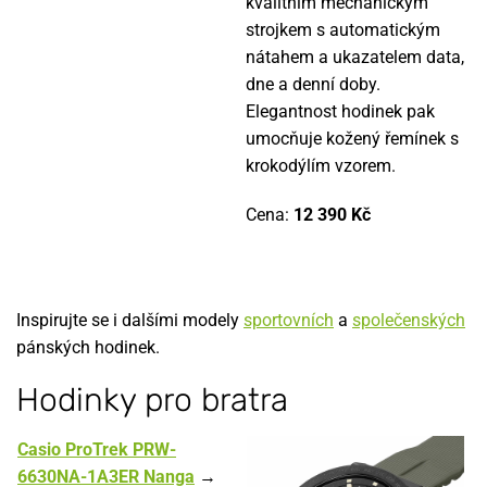
kvalitním mechanickým
strojkem s automatickým
nátahem a ukazatelem data,
dne a denní doby.
Elegantnost hodinek pak
umocňuje kožený řemínek s
krokodýlím vzorem.
Cena:
12 390 Kč
Inspirujte se i dalšími modely
sportovních
a
společenských
pánských hodinek.
Hodinky pro bratra
Casio ProTrek PRW-
6630NA-1A3ER Nanga
→