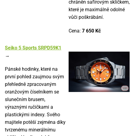
chráněn safírovým sklíčkem,
které je maximálně odolné
vůči poškrábání.
Cena:
7 650 Kč
Seiko 5 Sports SRPD59K1
→
Pánské hodinky, které na
první pohled zaujmou svým
přehledně zpracovaným
oranžovým číselníkem se
slunečním brusem,
výraznými ručičkami a
plastickými indexy. Svého
majitele potěší zejména díky
tvrzenému minerálnímu