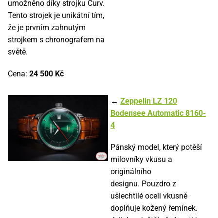
umožněno díky strojku Curv.
Tento strojek je unikátní tím,
že je prvním zahnutým
strojkem s chronografem na
světě.
Cena:
24 500 Kč
←
Zeppelin LZ 120
Bodensee Automatic 8160-
4
Pánský model, který potěší
milovníky vkusu a
originálního
designu. Pouzdro z
ušlechtilé oceli vkusně
doplňuje kožený řemínek.