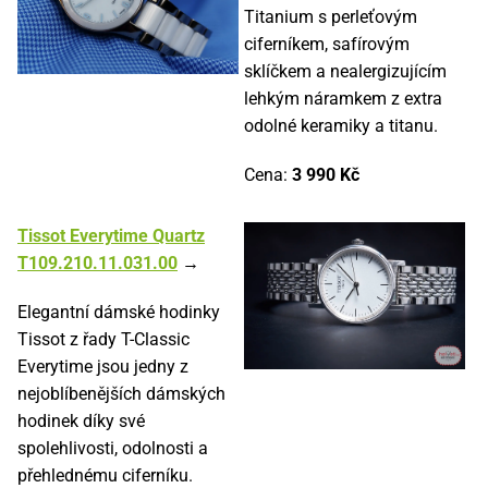
Titanium s perleťovým
ciferníkem, safírovým
sklíčkem a nealergizujícím
lehkým náramkem z extra
odolné keramiky a titanu.
Cena:
3 990 Kč
Tissot Everytime Quartz
T109.210.11.031.00
→
Elegantní dámské hodinky
Tissot z řady T-Classic
Everytime jsou jedny z
nejoblíbenějších dámských
hodinek díky své
spolehlivosti, odolnosti a
přehlednému ciferníku.