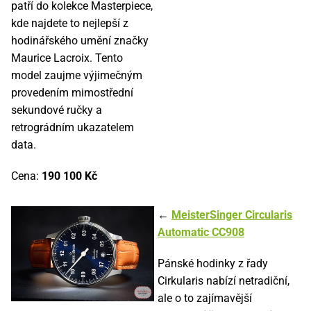
patří do kolekce Masterpiece,
kde najdete to nejlepší z
hodinářského umění značky
Maurice Lacroix. Tento
model zaujme výjimečným
provedením mimostřední
sekundové ručky a
retrográdním ukazatelem
data.
Cena:
190 100 Kč
←
MeisterSinger Circularis
Automatic CC908
Pánské hodinky z řady
Cirkularis nabízí netradiční,
ale o to zajímavější